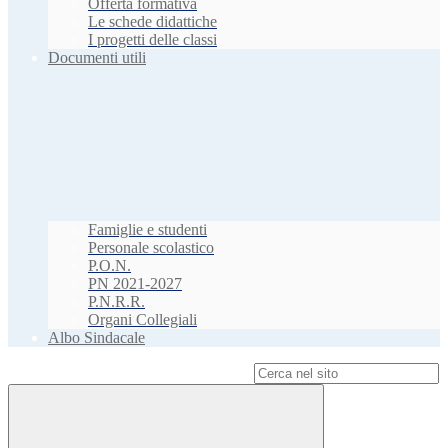
Offerta formativa
Le schede didattiche
I progetti delle classi
Documenti utili
Famiglie e studenti
Personale scolastico
P.O.N.
PN 2021-2027
P.N.R.R.
Organi Collegiali
Albo Sindacale
Campo di ricerca per le pagine del sito