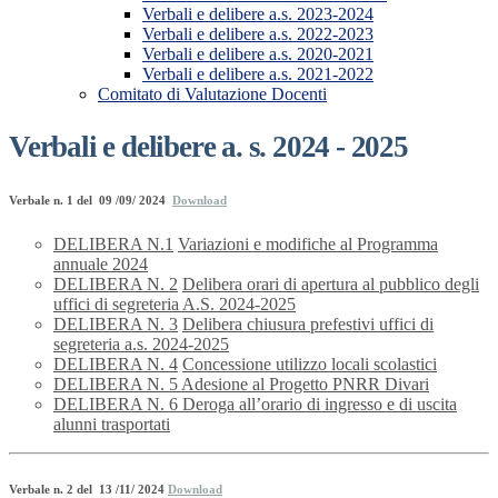
Verbali e delibere a.s. 2023-2024
Verbali e delibere a.s. 2022-2023
Verbali e delibere a.s. 2020-2021
Verbali e delibere a.s. 2021-2022
Comitato di Valutazione Docenti
Verbali e delibere a. s. 2024 - 2025
Verbale n. 1 del 09 /09/ 2024
Download
DELIBERA N.1
Variazioni e modifiche al Programma
annuale 2024
DELIBERA N. 2
Delibera orari di apertura al pubblico degli
uffici di segreteria A.S. 2024-2025
DELIBERA N. 3
Delibera chiusura prefestivi uffici di
segreteria a.s. 2024-2025
DELIBERA N. 4
Concessione utilizzo locali scolastici
DEL
IBERA N. 5 Adesione al Progetto PNRR Divari
DELIBERA N. 6 Deroga all’orario di ingresso e di uscita
alunni trasportati
Verbale n. 2 del 13 /11/ 2024
Download