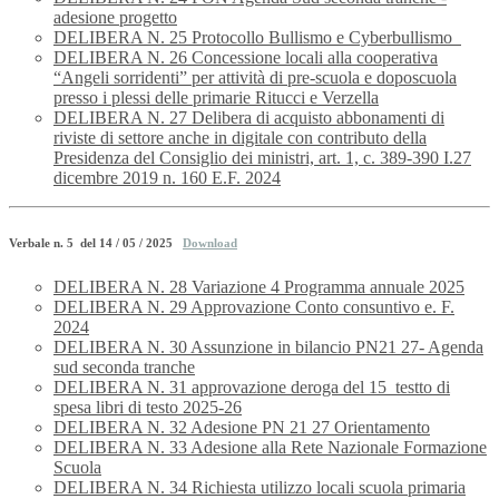
adesione progetto
DELIBERA N. 25 Protocollo Bullismo e Cyberbullismo
DELIBERA N. 26 Concessione locali alla cooperativa
“Angeli sorridenti” per attività di pre-scuola e doposcuola
presso i plessi delle primarie Ritucci e Verzella
DELIBERA N. 27 Delibera di acquisto abbonamenti di
riviste di settore anche in digitale con contributo della
Presidenza del Consiglio dei ministri, art. 1, c. 389-390 I.27
dicembre 2019 n. 160 E.F. 2024
Verbale n. 5 del 14 / 05 / 2025
Download
DELIBERA N. 28 Variazione 4 Programma annuale 2025
DELIBERA N. 29 Approvazione Conto consuntivo e. F.
2024
DELIBERA N. 30 Assunzione in bilancio PN21 27- Agenda
sud seconda tranche
DELIBERA N. 31 approvazione deroga del 15_testto di
spesa libri di testo 2025-26
DELIBERA N. 32 Adesione PN 21 27 Orientamento
DELIBERA N. 33 Adesione alla Rete Nazionale Formazione
Scuola
DELIBERA N. 34 Richiesta utilizzo locali scuola primaria