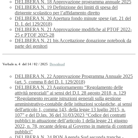
DELIBERA N. 18 Approvazione programma annuale 2025
DELIBERA N. 19 Definizione dei limiti di spesa del
dirigente scolastico per l’affidamento diretto
DELIBERA N. 20 Apertura fondo minute spese (art. 21 del
D. I. del 129/2018)
DELIBERA N. 21 Approvazione modifiche al PTOF 2022-
25 e PTOF 2025-28
DELIBERA N. 21 bis Accettazione donazione notebook da
parte dei genitori
Verbale n. 4 del 14 / 02 / 2025
Download
DELIBERA N. 22 Approvazione Programma Annuale 2025
(art. 5, comma 8 del D. I. 129/2018)
DELIBERA N. 23 Aggiornamento “Regolamento delle
attività negoziali” ai sensi del D.I. 28 agosto 2018, n. 129
“Regolamento recante istruzioni generali sulla gestione
amministrativo-contabile delle istituzioni scolastiche, ai sensi
dell'articolo 1, comma 143, della legge 13 luglio 2015, n.
107” e del D.lgs. 36 del 31/03/2023 “Codice dei contratti
pubblici in attuazione dell’articolo 1 della legge 21 giugno
2022, n. 78, recante delega al Governo in materia di contratti
pubblici”
DELIBERA N. 24 PON Agenda Sud seconda tranche -