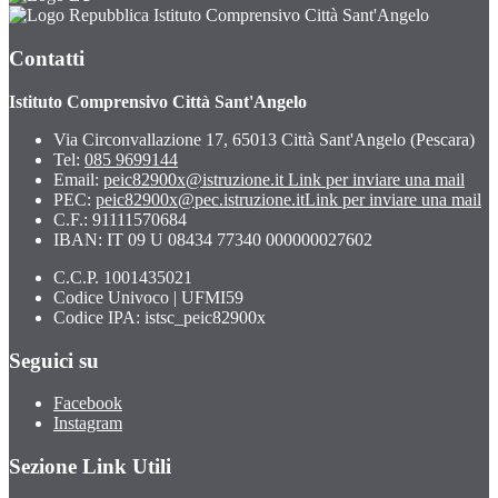
Istituto Comprensivo Città Sant'Angelo
Contatti
Istituto Comprensivo Città Sant'Angelo
Via Circonvallazione 17, 65013 Città Sant'Angelo (Pescara)
Tel:
085 9699144
Email:
peic82900x@istruzione.it
Link per inviare una mail
PEC:
peic82900x@pec.istruzione.it
Link per inviare una mail
C.F.: 91111570684
IBAN: IT 09 U 08434 77340 000000027602
C.C.P. 1001435021
Codice Univoco | UFMI59
Codice IPA: istsc_peic82900x
Seguici su
Facebook
Instagram
Sezione Link Utili