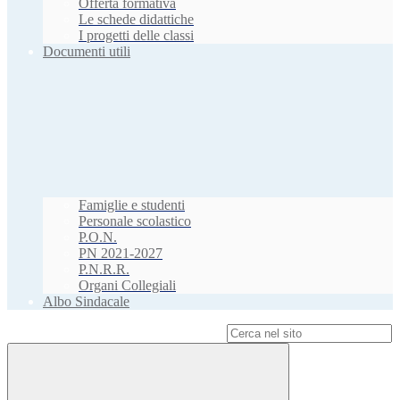
Offerta formativa
Le schede didattiche
I progetti delle classi
Documenti utili
Famiglie e studenti
Personale scolastico
P.O.N.
PN 2021-2027
P.N.R.R.
Organi Collegiali
Albo Sindacale
Campo di ricerca per le pagine del sito