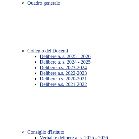
Quadro generale
Collegio dei Docenti
Delibere a. s. 2025 - 2026
Delibere a. s. 2024 - 2025
Delibere a.s. 2023-2024
Delibere a.s. 2022-2023
Delibere a.s. 2020-2021
Delibere a.s. 2021-2022
Consiglio d'Istituto
Verbali e delibere a. s. 2025 - 2026