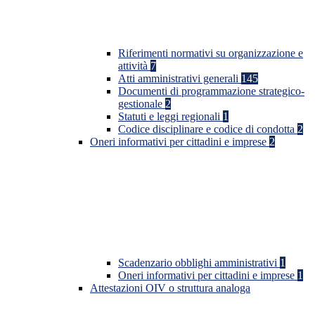
Riferimenti normativi su organizzazione e
attività
7
Atti amministrativi generali
145
Documenti di programmazione strategico-
gestionale
2
Statuti e leggi regionali
1
Codice disciplinare e codice di condotta
2
Oneri informativi per cittadini e imprese
2
Scadenzario obblighi amministrativi
1
Oneri informativi per cittadini e imprese
1
Attestazioni OIV o struttura analoga