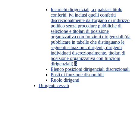
Incarichi dirigenziali, a qualsiasi titolo
conferiti, ivi inclusi quelli conferiti
discrezionalmente dall'organo di indirizzo
politico senza procedure pubbliche di
selezione e titolari di posizione
organizzativa con funzioni dirigenziali (da
pubblicare in tabelle che distinguano le
seguenti situazioni: dirigenti, dirigenti
individuati discrezionalmente, titolari di
posizione organizzativa con funzioni
dirigenziali)
8
Elenco posizioni dirigenziali discrezionali
Posti di funzione disponibili
Ruolo dirigenti
Dirigenti cessati