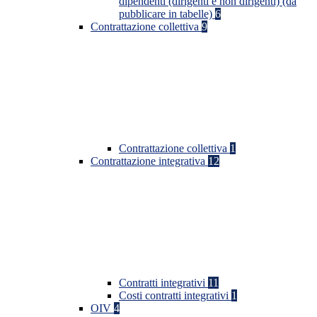
dipendenti (dirigenti e non dirigenti) (da
pubblicare in tabelle)
6
Contrattazione collettiva
9
Contrattazione collettiva
1
Contrattazione integrativa
12
Contratti integrativi
11
Costi contratti integrativi
1
OIV
4