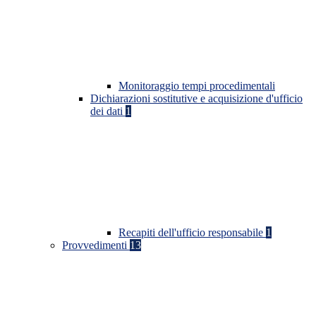
Monitoraggio tempi procedimentali
Dichiarazioni sostitutive e acquisizione d'ufficio
dei dati
1
Recapiti dell'ufficio responsabile
1
Provvedimenti
13