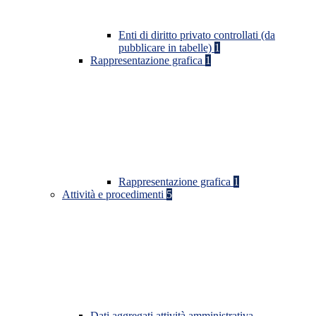
Enti di diritto privato controllati (da
pubblicare in tabelle)
1
Rappresentazione grafica
1
Rappresentazione grafica
1
Attività e procedimenti
5
Dati aggregati attività amministrativa