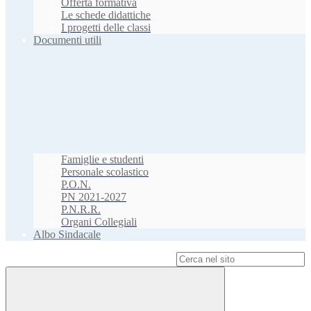
Offerta formativa
Le schede didattiche
I progetti delle classi
Documenti utili
Famiglie e studenti
Personale scolastico
P.O.N.
PN 2021-2027
P.N.R.R.
Organi Collegiali
Albo Sindacale
Campo di ricerca per le pagine del sito