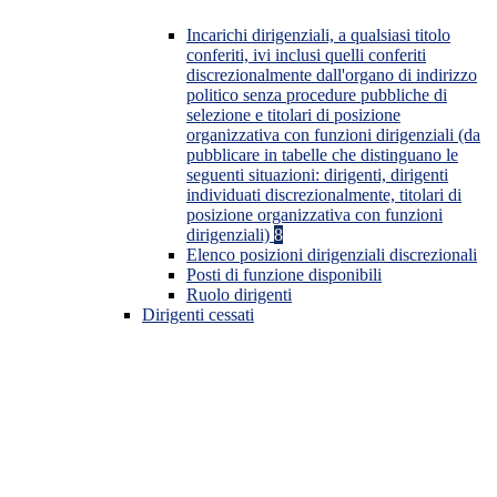
Incarichi dirigenziali, a qualsiasi titolo
conferiti, ivi inclusi quelli conferiti
discrezionalmente dall'organo di indirizzo
politico senza procedure pubbliche di
selezione e titolari di posizione
organizzativa con funzioni dirigenziali (da
pubblicare in tabelle che distinguano le
seguenti situazioni: dirigenti, dirigenti
individuati discrezionalmente, titolari di
posizione organizzativa con funzioni
dirigenziali)
8
Elenco posizioni dirigenziali discrezionali
Posti di funzione disponibili
Ruolo dirigenti
Dirigenti cessati