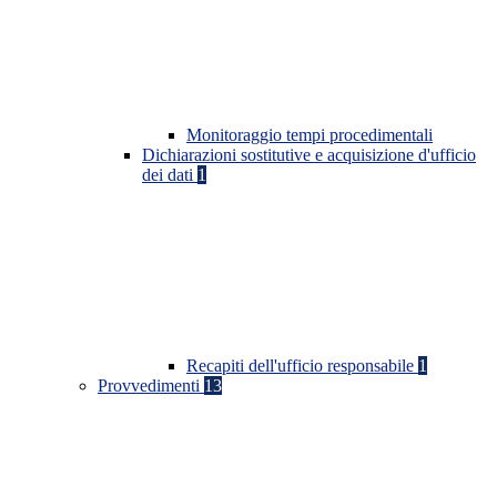
Monitoraggio tempi procedimentali
Dichiarazioni sostitutive e acquisizione d'ufficio
dei dati
1
Recapiti dell'ufficio responsabile
1
Provvedimenti
13