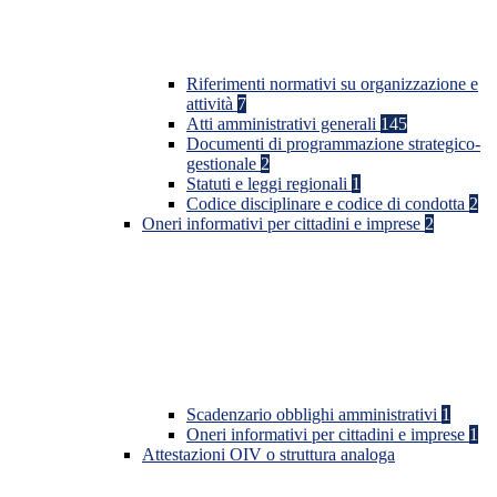
Riferimenti normativi su organizzazione e
attività
7
Atti amministrativi generali
145
Documenti di programmazione strategico-
gestionale
2
Statuti e leggi regionali
1
Codice disciplinare e codice di condotta
2
Oneri informativi per cittadini e imprese
2
Scadenzario obblighi amministrativi
1
Oneri informativi per cittadini e imprese
1
Attestazioni OIV o struttura analoga