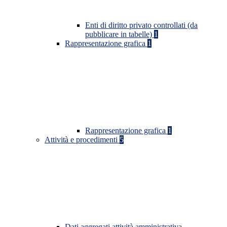
Enti di diritto privato controllati (da
pubblicare in tabelle)
1
Rappresentazione grafica
1
Rappresentazione grafica
1
Attività e procedimenti
5
Dati aggregati attività amministrativa