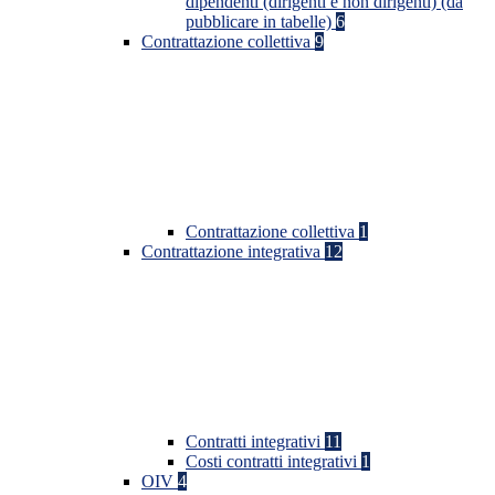
dipendenti (dirigenti e non dirigenti) (da
pubblicare in tabelle)
6
Contrattazione collettiva
9
Contrattazione collettiva
1
Contrattazione integrativa
12
Contratti integrativi
11
Costi contratti integrativi
1
OIV
4