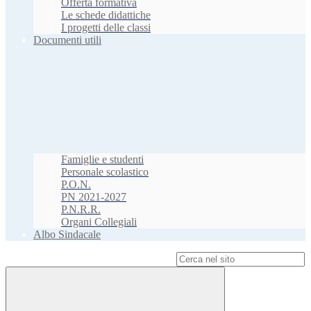
Offerta formativa
Le schede didattiche
I progetti delle classi
Documenti utili
Famiglie e studenti
Personale scolastico
P.O.N.
PN 2021-2027
P.N.R.R.
Organi Collegiali
Albo Sindacale
Campo di ricerca per le pagine del sito