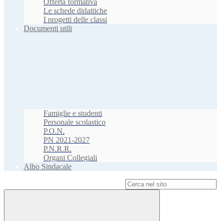
Offerta formativa
Le schede didattiche
I progetti delle classi
Documenti utili
Famiglie e studenti
Personale scolastico
P.O.N.
PN 2021-2027
P.N.R.R.
Organi Collegiali
Albo Sindacale
Campo di ricerca per le pagine del sito