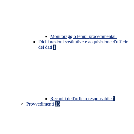
Monitoraggio tempi procedimentali
Dichiarazioni sostitutive e acquisizione d'ufficio
dei dati
1
Recapiti dell'ufficio responsabile
1
Provvedimenti
13