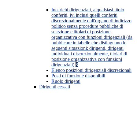
Incarichi dirigenziali, a qualsiasi titolo
conferiti, ivi inclusi quelli conferiti
discrezionalmente dall'organo di indirizzo
politico senza procedure pubbliche di
selezione e titolari di posizione
organizzativa con funzioni dirigenziali (da
pubblicare in tabelle che distinguano le
seguenti situazioni: dirigenti, dirigenti
individuati discrezionalmente, titolari di
posizione organizzativa con funzioni
dirigenziali)
8
Elenco posizioni dirigenziali discrezionali
Posti di funzione disponibili
Ruolo dirigenti
Dirigenti cessati