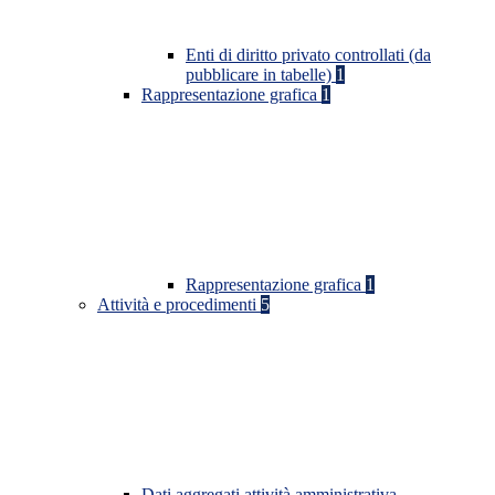
Enti di diritto privato controllati (da
pubblicare in tabelle)
1
Rappresentazione grafica
1
Rappresentazione grafica
1
Attività e procedimenti
5
Dati aggregati attività amministrativa