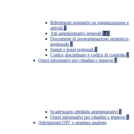
Riferimenti normativi su organizzazione e
attività
7
Atti amministrativi generali
145
Documenti di programmazione strategico-
gestionale
2
Statuti e leggi regionali
1
Codice disciplinare e codice di condotta
2
Oneri informativi per cittadini e imprese
2
Scadenzario obblighi amministrativi
1
Oneri informativi per cittadini e imprese
1
Attestazioni OIV o struttura analoga