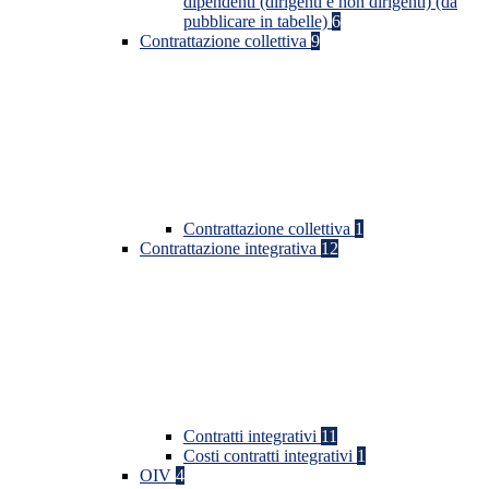
dipendenti (dirigenti e non dirigenti) (da
pubblicare in tabelle)
6
Contrattazione collettiva
9
Contrattazione collettiva
1
Contrattazione integrativa
12
Contratti integrativi
11
Costi contratti integrativi
1
OIV
4