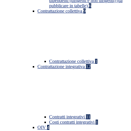
dipendenti (dirigenti e non dirigenti) (da
pubblicare in tabelle)
6
Contrattazione collettiva
9
Contrattazione collettiva
1
Contrattazione integrativa
12
Contratti integrativi
11
Costi contratti integrativi
1
OIV
4