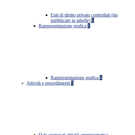
Enti di diritto privato controllati (da
pubblicare in tabelle)
1
Rappresentazione grafica
1
Rappresentazione grafica
1
Attività e procedimenti
5
Dati aggregati attività amministrativa