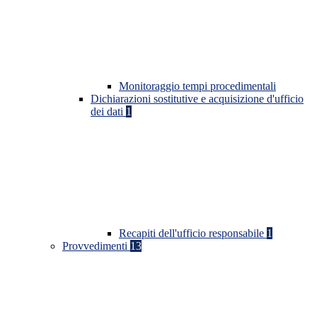
Monitoraggio tempi procedimentali
Dichiarazioni sostitutive e acquisizione d'ufficio
dei dati
1
Recapiti dell'ufficio responsabile
1
Provvedimenti
13