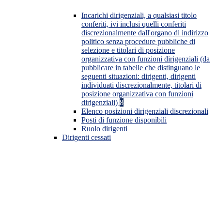
Incarichi dirigenziali, a qualsiasi titolo
conferiti, ivi inclusi quelli conferiti
discrezionalmente dall'organo di indirizzo
politico senza procedure pubbliche di
selezione e titolari di posizione
organizzativa con funzioni dirigenziali (da
pubblicare in tabelle che distinguano le
seguenti situazioni: dirigenti, dirigenti
individuati discrezionalmente, titolari di
posizione organizzativa con funzioni
dirigenziali)
8
Elenco posizioni dirigenziali discrezionali
Posti di funzione disponibili
Ruolo dirigenti
Dirigenti cessati