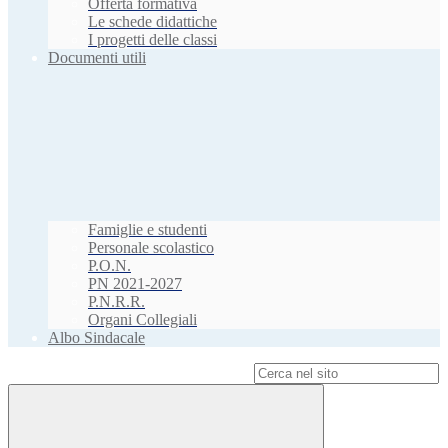
Offerta formativa
Le schede didattiche
I progetti delle classi
Documenti utili
Famiglie e studenti
Personale scolastico
P.O.N.
PN 2021-2027
P.N.R.R.
Organi Collegiali
Albo Sindacale
Campo di ricerca per le pagine del sito