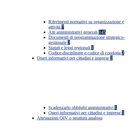
Riferimenti normativi su organizzazione e
attività
7
Atti amministrativi generali
145
Documenti di programmazione strategico-
gestionale
2
Statuti e leggi regionali
1
Codice disciplinare e codice di condotta
2
Oneri informativi per cittadini e imprese
2
Scadenzario obblighi amministrativi
1
Oneri informativi per cittadini e imprese
1
Attestazioni OIV o struttura analoga