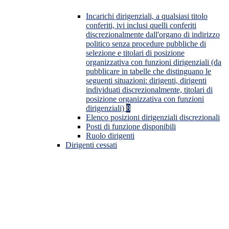
Incarichi dirigenziali, a qualsiasi titolo
conferiti, ivi inclusi quelli conferiti
discrezionalmente dall'organo di indirizzo
politico senza procedure pubbliche di
selezione e titolari di posizione
organizzativa con funzioni dirigenziali (da
pubblicare in tabelle che distinguano le
seguenti situazioni: dirigenti, dirigenti
individuati discrezionalmente, titolari di
posizione organizzativa con funzioni
dirigenziali)
8
Elenco posizioni dirigenziali discrezionali
Posti di funzione disponibili
Ruolo dirigenti
Dirigenti cessati