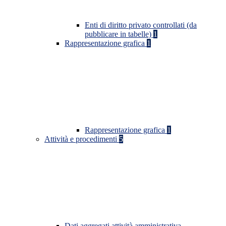
Enti di diritto privato controllati (da
pubblicare in tabelle)
1
Rappresentazione grafica
1
Rappresentazione grafica
1
Attività e procedimenti
5
Dati aggregati attività amministrativa