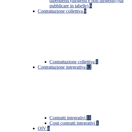
dipendenti (dirigenti e non dirigenti) (da
pubblicare in tabelle)
6
Contrattazione collettiva
9
Contrattazione collettiva
1
Contrattazione integrativa
12
Contratti integrativi
11
Costi contratti integrativi
1
OIV
4