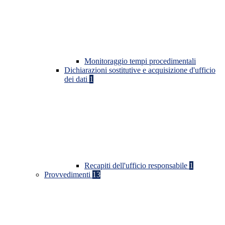
Monitoraggio tempi procedimentali
Dichiarazioni sostitutive e acquisizione d'ufficio
dei dati
1
Recapiti dell'ufficio responsabile
1
Provvedimenti
13