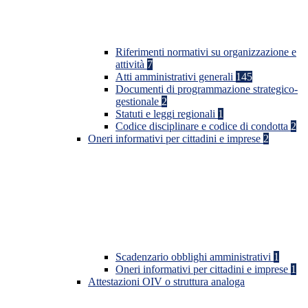
Riferimenti normativi su organizzazione e
attività
7
Atti amministrativi generali
145
Documenti di programmazione strategico-
gestionale
2
Statuti e leggi regionali
1
Codice disciplinare e codice di condotta
2
Oneri informativi per cittadini e imprese
2
Scadenzario obblighi amministrativi
1
Oneri informativi per cittadini e imprese
1
Attestazioni OIV o struttura analoga