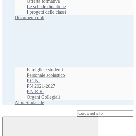
Offerta formativa
Le schede didattiche
I progetti delle classi
Documenti utili
Famiglie e studenti
Personale scolastico
P.O.N.
PN 2021-2027
P.N.R.R.
Organi Collegiali
Albo Sindacale
Campo di ricerca per le pagine del sito