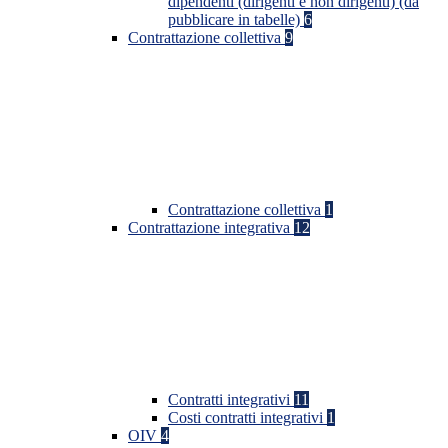
dipendenti (dirigenti e non dirigenti) (da
pubblicare in tabelle)
6
Contrattazione collettiva
9
Contrattazione collettiva
1
Contrattazione integrativa
12
Contratti integrativi
11
Costi contratti integrativi
1
OIV
4