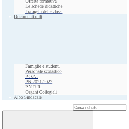
Offerta formativa
Le schede didattiche
I progetti delle classi
Documenti utili
Famiglie e studenti
Personale scolastico
P.O.N.
PN 2021-2027
P.N.R.R.
Organi Collegiali
Albo Sindacale
Campo di ricerca per le pagine del sito