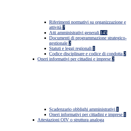
Riferimenti normativi su organizzazione e
attività
7
Atti amministrativi generali
145
Documenti di programmazione strategico-
gestionale
2
Statuti e leggi regionali
1
Codice disciplinare e codice di condotta
2
Oneri informativi per cittadini e imprese
2
Scadenzario obblighi amministrativi
1
Oneri informativi per cittadini e imprese
1
Attestazioni OIV o struttura analoga