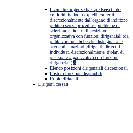
Incarichi dirigenziali, a qualsiasi titolo
conferiti, ivi inclusi quelli conferiti
discrezionalmente dall'organo di indirizzo
politico senza procedure pubbliche di
selezione e titolari di posizione
organizzativa con funzioni dirigenziali (da
pubblicare in tabelle che distinguano le
seguenti situazioni: dirigenti, dirigenti
individuati discrezionalmente, titolari di
posizione organizzativa con funzioni
dirigenziali)
8
Elenco posizioni dirigenziali discrezionali
Posti di funzione disponibili
Ruolo dirigenti
Dirigenti cessati