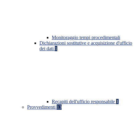
Monitoraggio tempi procedimentali
Dichiarazioni sostitutive e acquisizione d'ufficio
dei dati
1
Recapiti dell'ufficio responsabile
1
Provvedimenti
13