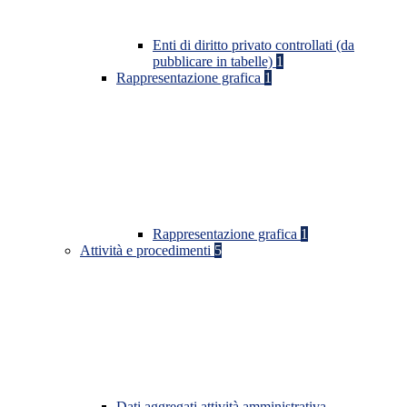
Enti di diritto privato controllati (da
pubblicare in tabelle)
1
Rappresentazione grafica
1
Rappresentazione grafica
1
Attività e procedimenti
5
Dati aggregati attività amministrativa