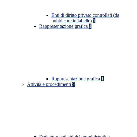
Enti di diritto privato controllati (da
pubblicare in tabelle)
1
Rappresentazione grafica
1
Rappresentazione grafica
1
Attività e procedimenti
5
Dati aggregati attività amministrativa