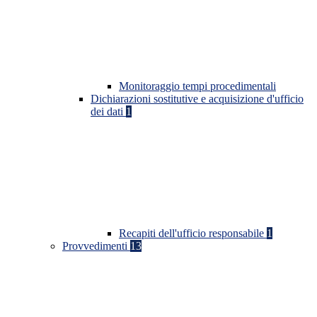
Monitoraggio tempi procedimentali
Dichiarazioni sostitutive e acquisizione d'ufficio
dei dati
1
Recapiti dell'ufficio responsabile
1
Provvedimenti
13