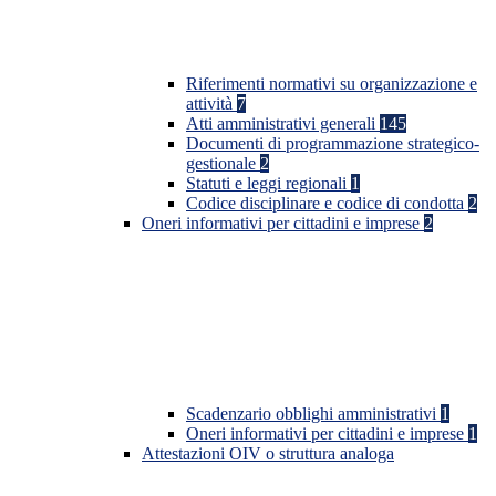
Riferimenti normativi su organizzazione e
attività
7
Atti amministrativi generali
145
Documenti di programmazione strategico-
gestionale
2
Statuti e leggi regionali
1
Codice disciplinare e codice di condotta
2
Oneri informativi per cittadini e imprese
2
Scadenzario obblighi amministrativi
1
Oneri informativi per cittadini e imprese
1
Attestazioni OIV o struttura analoga