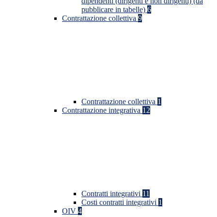
dipendenti (dirigenti e non dirigenti) (da
pubblicare in tabelle)
6
Contrattazione collettiva
9
Contrattazione collettiva
1
Contrattazione integrativa
12
Contratti integrativi
11
Costi contratti integrativi
1
OIV
4