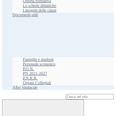
Offerta formativa
Le schede didattiche
I progetti delle classi
Documenti utili
Famiglie e studenti
Personale scolastico
P.O.N.
PN 2021-2027
P.N.R.R.
Organi Collegiali
Albo Sindacale
Campo di ricerca per le pagine del sito