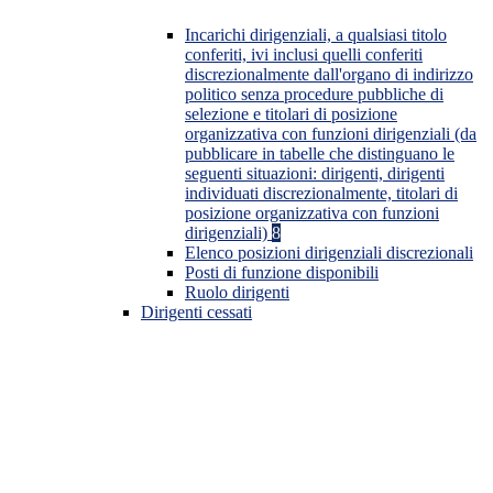
Incarichi dirigenziali, a qualsiasi titolo
conferiti, ivi inclusi quelli conferiti
discrezionalmente dall'organo di indirizzo
politico senza procedure pubbliche di
selezione e titolari di posizione
organizzativa con funzioni dirigenziali (da
pubblicare in tabelle che distinguano le
seguenti situazioni: dirigenti, dirigenti
individuati discrezionalmente, titolari di
posizione organizzativa con funzioni
dirigenziali)
8
Elenco posizioni dirigenziali discrezionali
Posti di funzione disponibili
Ruolo dirigenti
Dirigenti cessati