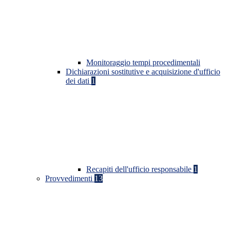
Monitoraggio tempi procedimentali
Dichiarazioni sostitutive e acquisizione d'ufficio
dei dati
1
Recapiti dell'ufficio responsabile
1
Provvedimenti
13