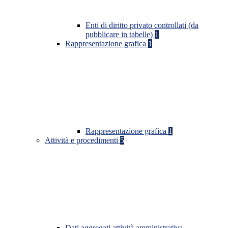
Enti di diritto privato controllati (da
pubblicare in tabelle)
1
Rappresentazione grafica
1
Rappresentazione grafica
1
Attività e procedimenti
5
Dati aggregati attività amministrativa