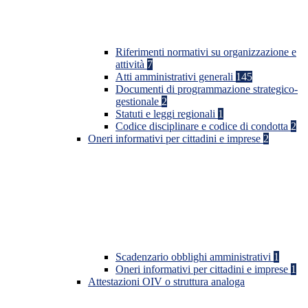
Riferimenti normativi su organizzazione e
attività
7
Atti amministrativi generali
145
Documenti di programmazione strategico-
gestionale
2
Statuti e leggi regionali
1
Codice disciplinare e codice di condotta
2
Oneri informativi per cittadini e imprese
2
Scadenzario obblighi amministrativi
1
Oneri informativi per cittadini e imprese
1
Attestazioni OIV o struttura analoga