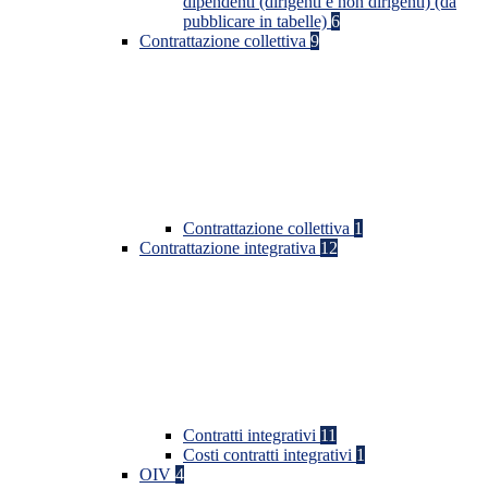
dipendenti (dirigenti e non dirigenti) (da
pubblicare in tabelle)
6
Contrattazione collettiva
9
Contrattazione collettiva
1
Contrattazione integrativa
12
Contratti integrativi
11
Costi contratti integrativi
1
OIV
4