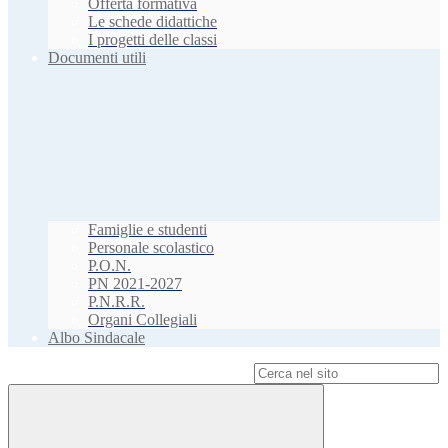
Offerta formativa
Le schede didattiche
I progetti delle classi
Documenti utili
Famiglie e studenti
Personale scolastico
P.O.N.
PN 2021-2027
P.N.R.R.
Organi Collegiali
Albo Sindacale
Campo di ricerca per le pagine del sito