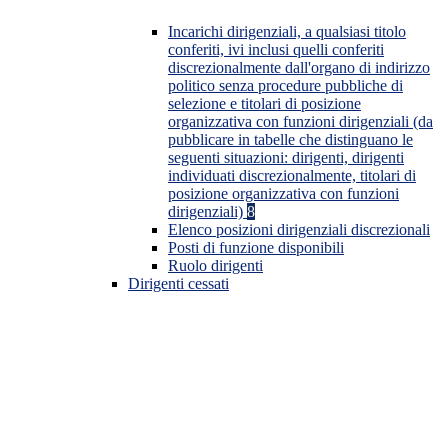
Incarichi dirigenziali, a qualsiasi titolo
conferiti, ivi inclusi quelli conferiti
discrezionalmente dall'organo di indirizzo
politico senza procedure pubbliche di
selezione e titolari di posizione
organizzativa con funzioni dirigenziali (da
pubblicare in tabelle che distinguano le
seguenti situazioni: dirigenti, dirigenti
individuati discrezionalmente, titolari di
posizione organizzativa con funzioni
dirigenziali)
8
Elenco posizioni dirigenziali discrezionali
Posti di funzione disponibili
Ruolo dirigenti
Dirigenti cessati