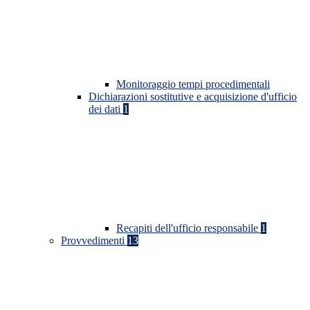
Monitoraggio tempi procedimentali
Dichiarazioni sostitutive e acquisizione d'ufficio
dei dati
1
Recapiti dell'ufficio responsabile
1
Provvedimenti
13