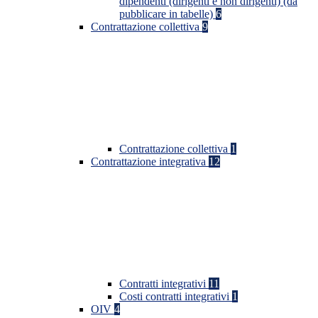
dipendenti (dirigenti e non dirigenti) (da
pubblicare in tabelle)
6
Contrattazione collettiva
9
Contrattazione collettiva
1
Contrattazione integrativa
12
Contratti integrativi
11
Costi contratti integrativi
1
OIV
4