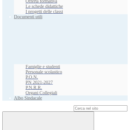
Offerta formativa
Le schede didattiche
I progetti delle classi
Documenti utili
Famiglie e studenti
Personale scolastico
P.O.N.
PN 2021-2027
P.N.R.R.
Organi Collegiali
Albo Sindacale
Campo di ricerca per le pagine del sito