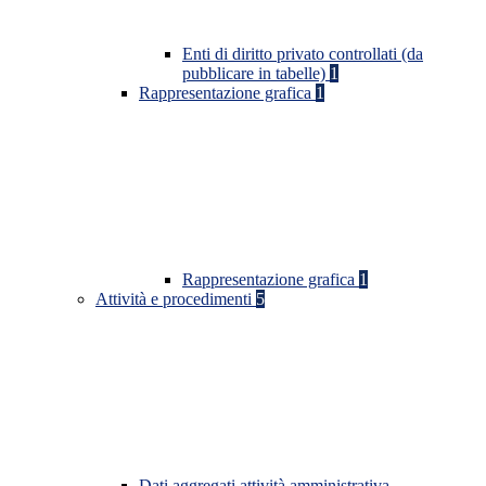
Enti di diritto privato controllati (da
pubblicare in tabelle)
1
Rappresentazione grafica
1
Rappresentazione grafica
1
Attività e procedimenti
5
Dati aggregati attività amministrativa