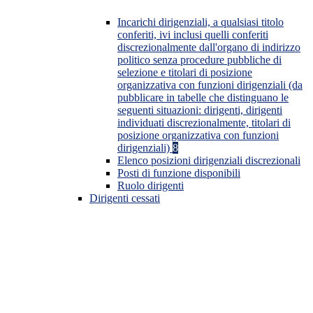
Incarichi dirigenziali, a qualsiasi titolo
conferiti, ivi inclusi quelli conferiti
discrezionalmente dall'organo di indirizzo
politico senza procedure pubbliche di
selezione e titolari di posizione
organizzativa con funzioni dirigenziali (da
pubblicare in tabelle che distinguano le
seguenti situazioni: dirigenti, dirigenti
individuati discrezionalmente, titolari di
posizione organizzativa con funzioni
dirigenziali)
8
Elenco posizioni dirigenziali discrezionali
Posti di funzione disponibili
Ruolo dirigenti
Dirigenti cessati