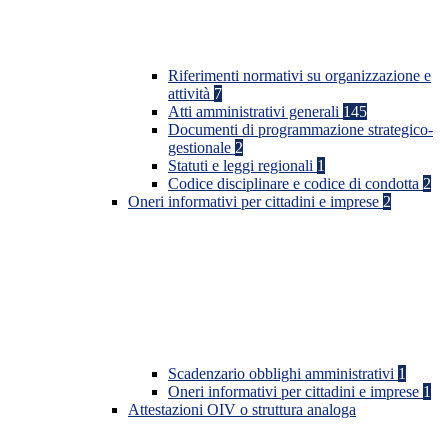
Riferimenti normativi su organizzazione e
attività
7
Atti amministrativi generali
145
Documenti di programmazione strategico-
gestionale
2
Statuti e leggi regionali
1
Codice disciplinare e codice di condotta
2
Oneri informativi per cittadini e imprese
2
Scadenzario obblighi amministrativi
1
Oneri informativi per cittadini e imprese
1
Attestazioni OIV o struttura analoga