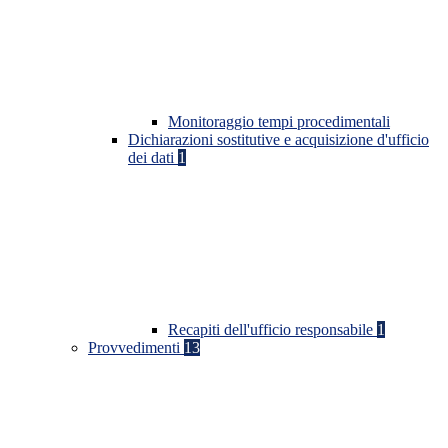
Monitoraggio tempi procedimentali
Dichiarazioni sostitutive e acquisizione d'ufficio
dei dati
1
Recapiti dell'ufficio responsabile
1
Provvedimenti
13