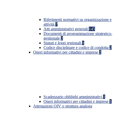
Riferimenti normativi su organizzazione e
attività
7
Atti amministrativi generali
145
Documenti di programmazione strategico-
gestionale
2
Statuti e leggi regionali
1
Codice disciplinare e codice di condotta
2
Oneri informativi per cittadini e imprese
2
Scadenzario obblighi amministrativi
1
Oneri informativi per cittadini e imprese
1
Attestazioni OIV o struttura analoga