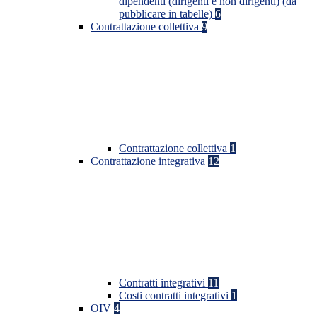
dipendenti (dirigenti e non dirigenti) (da
pubblicare in tabelle)
6
Contrattazione collettiva
9
Contrattazione collettiva
1
Contrattazione integrativa
12
Contratti integrativi
11
Costi contratti integrativi
1
OIV
4