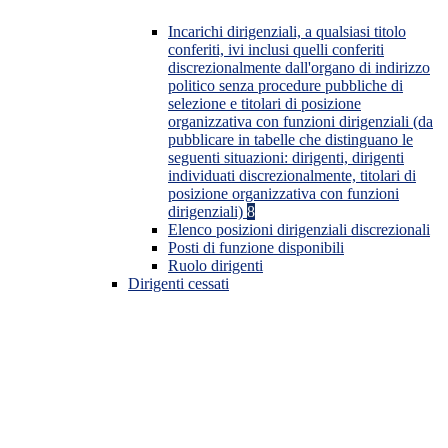
Incarichi dirigenziali, a qualsiasi titolo
conferiti, ivi inclusi quelli conferiti
discrezionalmente dall'organo di indirizzo
politico senza procedure pubbliche di
selezione e titolari di posizione
organizzativa con funzioni dirigenziali (da
pubblicare in tabelle che distinguano le
seguenti situazioni: dirigenti, dirigenti
individuati discrezionalmente, titolari di
posizione organizzativa con funzioni
dirigenziali)
8
Elenco posizioni dirigenziali discrezionali
Posti di funzione disponibili
Ruolo dirigenti
Dirigenti cessati