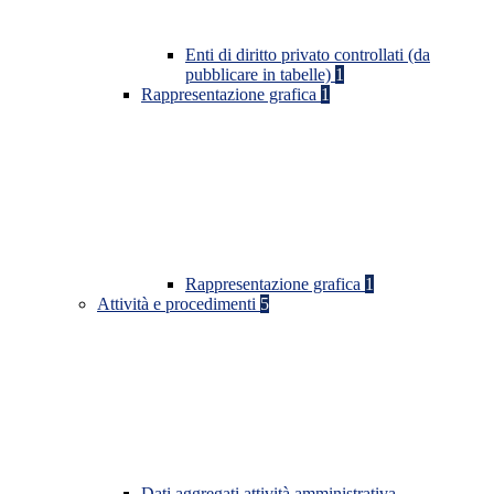
Enti di diritto privato controllati (da
pubblicare in tabelle)
1
Rappresentazione grafica
1
Rappresentazione grafica
1
Attività e procedimenti
5
Dati aggregati attività amministrativa