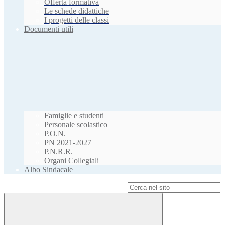
Offerta formativa
Le schede didattiche
I progetti delle classi
Documenti utili
Famiglie e studenti
Personale scolastico
P.O.N.
PN 2021-2027
P.N.R.R.
Organi Collegiali
Albo Sindacale
Campo di ricerca per le pagine del sito