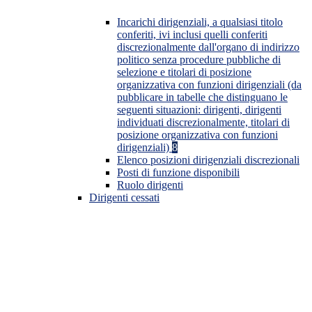
Incarichi dirigenziali, a qualsiasi titolo
conferiti, ivi inclusi quelli conferiti
discrezionalmente dall'organo di indirizzo
politico senza procedure pubbliche di
selezione e titolari di posizione
organizzativa con funzioni dirigenziali (da
pubblicare in tabelle che distinguano le
seguenti situazioni: dirigenti, dirigenti
individuati discrezionalmente, titolari di
posizione organizzativa con funzioni
dirigenziali)
8
Elenco posizioni dirigenziali discrezionali
Posti di funzione disponibili
Ruolo dirigenti
Dirigenti cessati