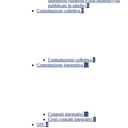
dipendenti (dirigenti e non dirigenti) (da
pubblicare in tabelle)
6
Contrattazione collettiva
9
Contrattazione collettiva
1
Contrattazione integrativa
12
Contratti integrativi
11
Costi contratti integrativi
1
OIV
4