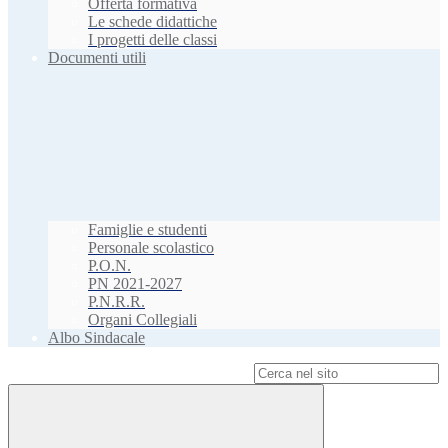
Offerta formativa
Le schede didattiche
I progetti delle classi
Documenti utili
Famiglie e studenti
Personale scolastico
P.O.N.
PN 2021-2027
P.N.R.R.
Organi Collegiali
Albo Sindacale
Campo di ricerca per le pagine del sito