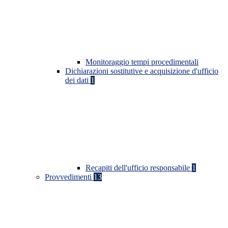
Monitoraggio tempi procedimentali
Dichiarazioni sostitutive e acquisizione d'ufficio
dei dati
1
Recapiti dell'ufficio responsabile
1
Provvedimenti
13