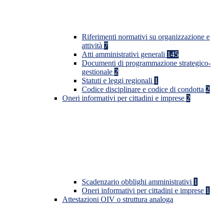
Riferimenti normativi su organizzazione e
attività
7
Atti amministrativi generali
145
Documenti di programmazione strategico-
gestionale
2
Statuti e leggi regionali
1
Codice disciplinare e codice di condotta
2
Oneri informativi per cittadini e imprese
2
Scadenzario obblighi amministrativi
1
Oneri informativi per cittadini e imprese
1
Attestazioni OIV o struttura analoga