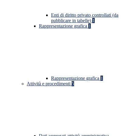
Enti di diritto privato controllati (da
pubblicare in tabelle)
1
Rappresentazione grafica
1
Rappresentazione grafica
1
Attività e procedimenti
5
Dati aggregati attività amministrativa