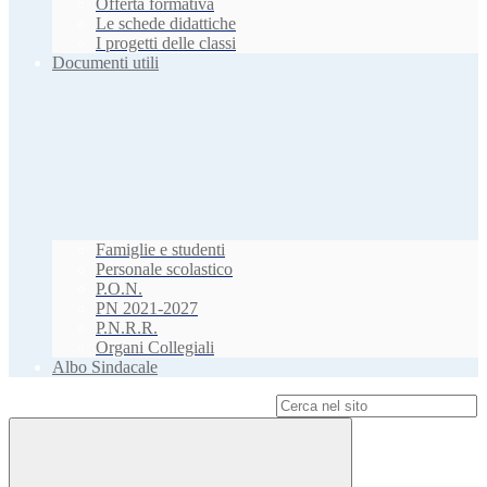
Offerta formativa
Le schede didattiche
I progetti delle classi
Documenti utili
Famiglie e studenti
Personale scolastico
P.O.N.
PN 2021-2027
P.N.R.R.
Organi Collegiali
Albo Sindacale
Campo di ricerca per le pagine del sito