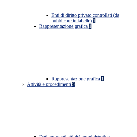
Enti di diritto privato controllati (da
pubblicare in tabelle)
1
Rappresentazione grafica
1
Rappresentazione grafica
1
Attività e procedimenti
5
Dati aggregati attività amministrativa