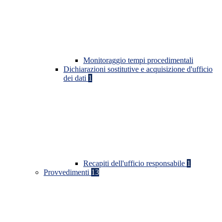
Monitoraggio tempi procedimentali
Dichiarazioni sostitutive e acquisizione d'ufficio
dei dati
1
Recapiti dell'ufficio responsabile
1
Provvedimenti
13