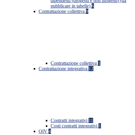
dipendenti (dirigenti e non dirigenti) (da
pubblicare in tabelle)
6
Contrattazione collettiva
9
Contrattazione collettiva
1
Contrattazione integrativa
12
Contratti integrativi
11
Costi contratti integrativi
1
OIV
4