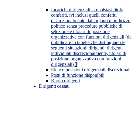
Incarichi dirigenziali, a qualsiasi titolo
conferiti, ivi inclusi quelli conferiti
discrezionalmente dall'organo di indirizzo
politico senza procedure pubbliche di
selezione e titolari di posizione
organizzativa con funzioni dirigenziali (da
pubblicare in tabelle che distinguano le
seguenti situazioni: dirigenti, dirigenti
individuati discrezionalmente, titolari di
posizione organizzativa con funzioni
dirigenziali)
8
Elenco posizioni dirigenziali discrezionali
Posti di funzione disponibili
Ruolo dirigenti
Dirigenti cessati