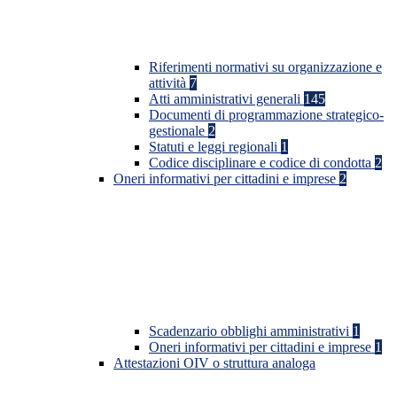
Riferimenti normativi su organizzazione e
attività
7
Atti amministrativi generali
145
Documenti di programmazione strategico-
gestionale
2
Statuti e leggi regionali
1
Codice disciplinare e codice di condotta
2
Oneri informativi per cittadini e imprese
2
Scadenzario obblighi amministrativi
1
Oneri informativi per cittadini e imprese
1
Attestazioni OIV o struttura analoga