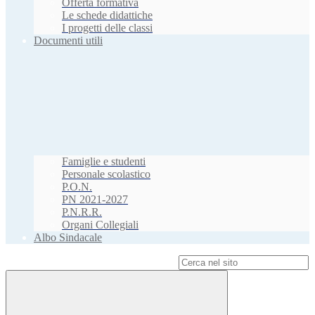
Offerta formativa
Le schede didattiche
I progetti delle classi
Documenti utili
Famiglie e studenti
Personale scolastico
P.O.N.
PN 2021-2027
P.N.R.R.
Organi Collegiali
Albo Sindacale
Campo di ricerca per le pagine del sito