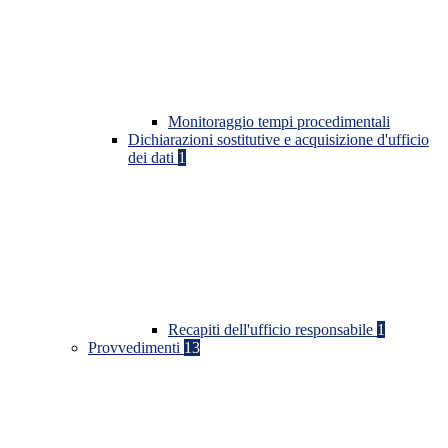
Monitoraggio tempi procedimentali
Dichiarazioni sostitutive e acquisizione d'ufficio
dei dati
1
Recapiti dell'ufficio responsabile
1
Provvedimenti
13