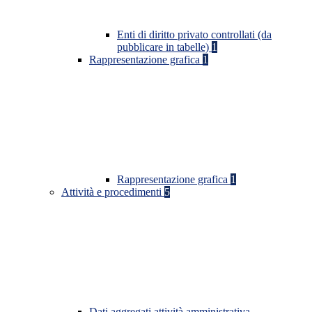
Enti di diritto privato controllati (da
pubblicare in tabelle)
1
Rappresentazione grafica
1
Rappresentazione grafica
1
Attività e procedimenti
5
Dati aggregati attività amministrativa