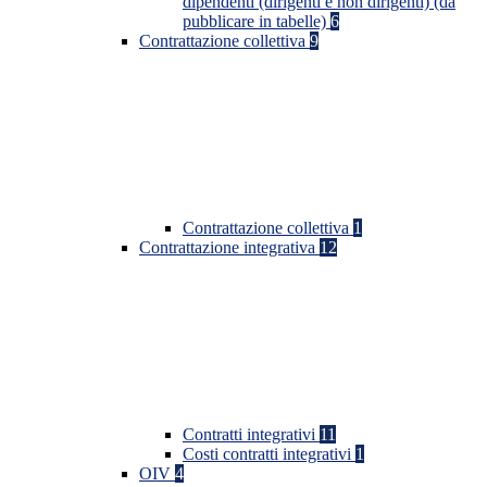
dipendenti (dirigenti e non dirigenti) (da
pubblicare in tabelle)
6
Contrattazione collettiva
9
Contrattazione collettiva
1
Contrattazione integrativa
12
Contratti integrativi
11
Costi contratti integrativi
1
OIV
4