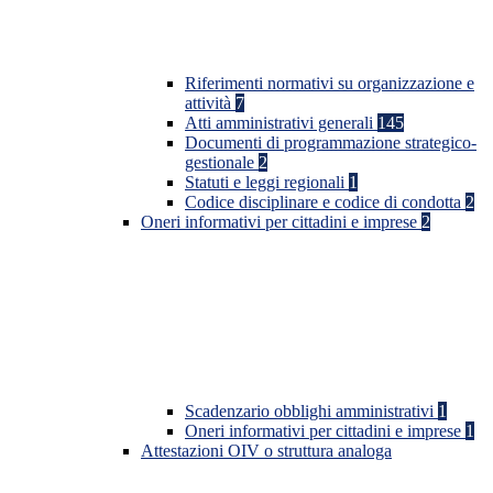
Riferimenti normativi su organizzazione e
attività
7
Atti amministrativi generali
145
Documenti di programmazione strategico-
gestionale
2
Statuti e leggi regionali
1
Codice disciplinare e codice di condotta
2
Oneri informativi per cittadini e imprese
2
Scadenzario obblighi amministrativi
1
Oneri informativi per cittadini e imprese
1
Attestazioni OIV o struttura analoga