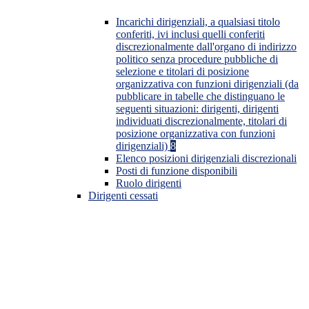
Incarichi dirigenziali, a qualsiasi titolo
conferiti, ivi inclusi quelli conferiti
discrezionalmente dall'organo di indirizzo
politico senza procedure pubbliche di
selezione e titolari di posizione
organizzativa con funzioni dirigenziali (da
pubblicare in tabelle che distinguano le
seguenti situazioni: dirigenti, dirigenti
individuati discrezionalmente, titolari di
posizione organizzativa con funzioni
dirigenziali)
8
Elenco posizioni dirigenziali discrezionali
Posti di funzione disponibili
Ruolo dirigenti
Dirigenti cessati