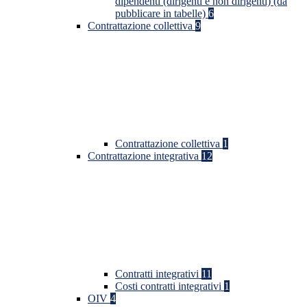
dipendenti (dirigenti e non dirigenti) (da
pubblicare in tabelle)
6
Contrattazione collettiva
9
Contrattazione collettiva
1
Contrattazione integrativa
12
Contratti integrativi
11
Costi contratti integrativi
1
OIV
4