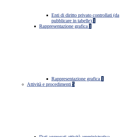
Enti di diritto privato controllati (da
pubblicare in tabelle)
1
Rappresentazione grafica
1
Rappresentazione grafica
1
Attività e procedimenti
5
Dati aggregati attività amministrativa