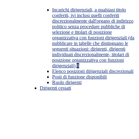
Incarichi dirigenziali, a qualsiasi titolo
conferiti, ivi inclusi quelli conferiti
discrezionalmente dall'organo di indirizzo
politico senza procedure pubbliche di
selezione e titolari di posizione
organizzativa con funzioni dirigenziali (da
pubblicare in tabelle che distinguano le
seguenti situazioni: dirigenti, dirigenti
individuati discrezionalmente, titolari di
posizione organizzativa con funzioni
dirigenziali)
8
Elenco posizioni dirigenziali discrezionali
Posti di funzione disponibili
Ruolo dirigenti
Dirigenti cessati