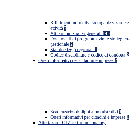
Riferimenti normativi su organizzazione e
attività
7
Atti amministrativi generali
145
Documenti di programmazione strategico-
gestionale
2
Statuti e leggi regionali
1
Codice disciplinare e codice di condotta
2
Oneri informativi per cittadini e imprese
2
Scadenzario obblighi amministrativi
1
Oneri informativi per cittadini e imprese
1
Attestazioni OIV o struttura analoga