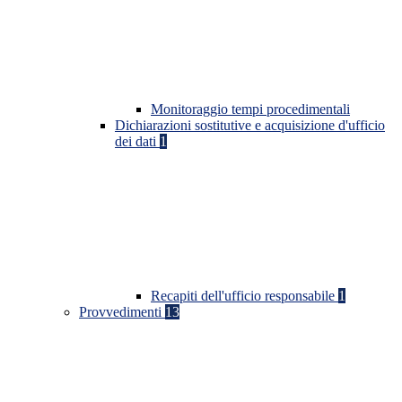
Monitoraggio tempi procedimentali
Dichiarazioni sostitutive e acquisizione d'ufficio
dei dati
1
Recapiti dell'ufficio responsabile
1
Provvedimenti
13