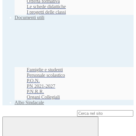
Offerta formativa
Le schede didattiche
I progetti delle classi
Documenti utili
Famiglie e studenti
Personale scolastico
P.O.N.
PN 2021-2027
P.N.R.R.
Organi Collegiali
Albo Sindacale
Campo di ricerca per le pagine del sito