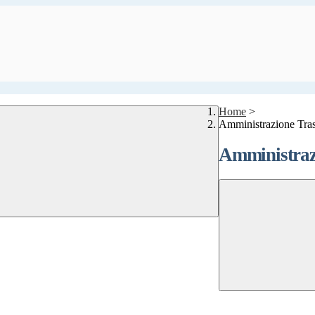
Home
>
Amministrazione Tra
Amministraz