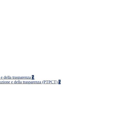
 e della trasparenza
5
rruzione e della trasparenza (PTPCT)
5