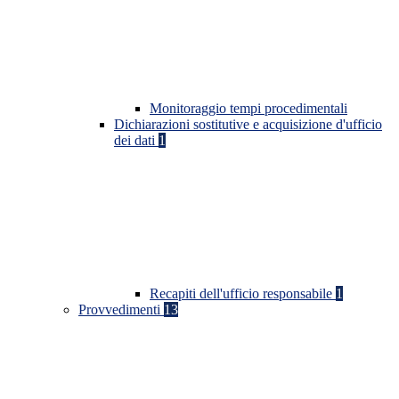
Monitoraggio tempi procedimentali
Dichiarazioni sostitutive e acquisizione d'ufficio
dei dati
1
Recapiti dell'ufficio responsabile
1
Provvedimenti
13