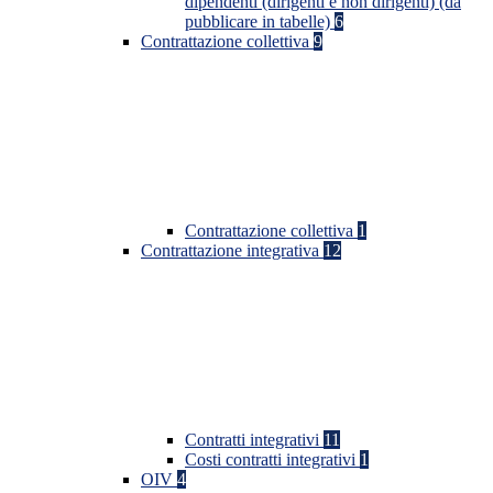
dipendenti (dirigenti e non dirigenti) (da
pubblicare in tabelle)
6
Contrattazione collettiva
9
Contrattazione collettiva
1
Contrattazione integrativa
12
Contratti integrativi
11
Costi contratti integrativi
1
OIV
4