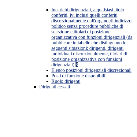
Incarichi dirigenziali, a qualsiasi titolo
conferiti, ivi inclusi quelli conferiti
discrezionalmente dall'organo di indirizzo
politico senza procedure pubbliche di
selezione e titolari di posizione
organizzativa con funzioni dirigenziali (da
pubblicare in tabelle che distinguano le
seguenti situazioni: dirigenti, dirigenti
individuati discrezionalmente, titolari di
posizione organizzativa con funzioni
dirigenziali)
8
Elenco posizioni dirigenziali discrezionali
Posti di funzione disponibili
Ruolo dirigenti
Dirigenti cessati