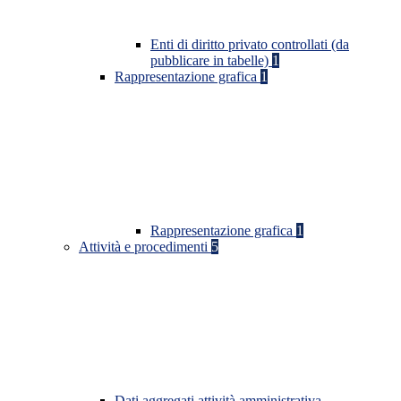
Enti di diritto privato controllati (da
pubblicare in tabelle)
1
Rappresentazione grafica
1
Rappresentazione grafica
1
Attività e procedimenti
5
Dati aggregati attività amministrativa