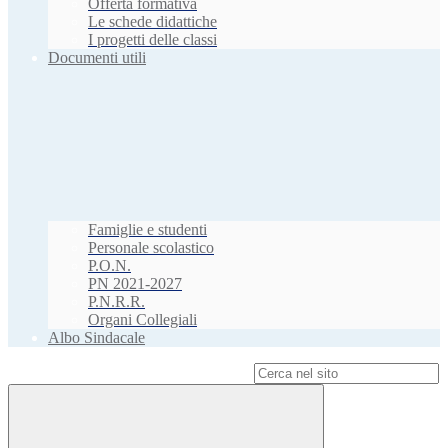
Offerta formativa
Le schede didattiche
I progetti delle classi
Documenti utili
Famiglie e studenti
Personale scolastico
P.O.N.
PN 2021-2027
P.N.R.R.
Organi Collegiali
Albo Sindacale
Campo di ricerca per le pagine del sito