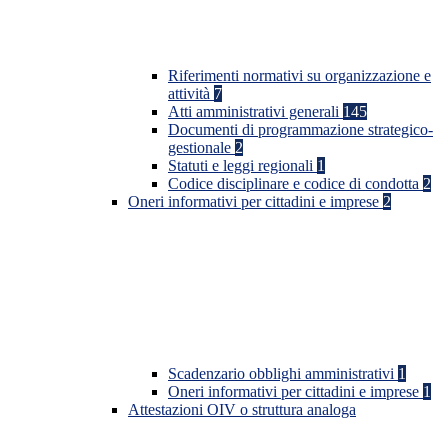
Riferimenti normativi su organizzazione e
attività
7
Atti amministrativi generali
145
Documenti di programmazione strategico-
gestionale
2
Statuti e leggi regionali
1
Codice disciplinare e codice di condotta
2
Oneri informativi per cittadini e imprese
2
Scadenzario obblighi amministrativi
1
Oneri informativi per cittadini e imprese
1
Attestazioni OIV o struttura analoga