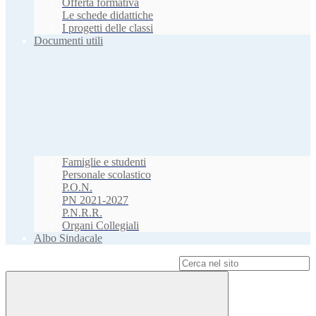
Offerta formativa
Le schede didattiche
I progetti delle classi
Documenti utili
Famiglie e studenti
Personale scolastico
P.O.N.
PN 2021-2027
P.N.R.R.
Organi Collegiali
Albo Sindacale
Campo di ricerca per le pagine del sito