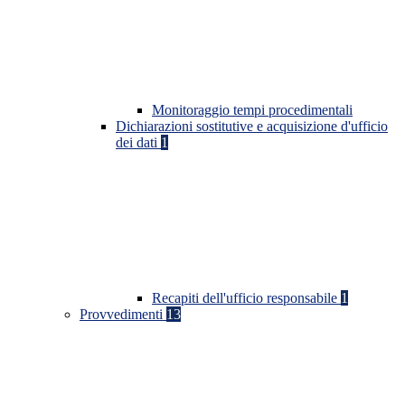
Monitoraggio tempi procedimentali
Dichiarazioni sostitutive e acquisizione d'ufficio
dei dati
1
Recapiti dell'ufficio responsabile
1
Provvedimenti
13