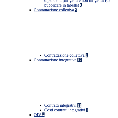
dipendenti (dirigenti e non dirigenti) (da
pubblicare in tabelle)
6
Contrattazione collettiva
9
Contrattazione collettiva
1
Contrattazione integrativa
12
Contratti integrativi
11
Costi contratti integrativi
1
OIV
4