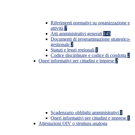
Riferimenti normativi su organizzazione e
attività
7
Atti amministrativi generali
145
Documenti di programmazione strategico-
gestionale
2
Statuti e leggi regionali
1
Codice disciplinare e codice di condotta
2
Oneri informativi per cittadini e imprese
2
Scadenzario obblighi amministrativi
1
Oneri informativi per cittadini e imprese
1
Attestazioni OIV o struttura analoga