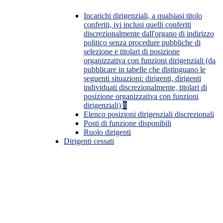
Incarichi dirigenziali, a qualsiasi titolo
conferiti, ivi inclusi quelli conferiti
discrezionalmente dall'organo di indirizzo
politico senza procedure pubbliche di
selezione e titolari di posizione
organizzativa con funzioni dirigenziali (da
pubblicare in tabelle che distinguano le
seguenti situazioni: dirigenti, dirigenti
individuati discrezionalmente, titolari di
posizione organizzativa con funzioni
dirigenziali)
8
Elenco posizioni dirigenziali discrezionali
Posti di funzione disponibili
Ruolo dirigenti
Dirigenti cessati