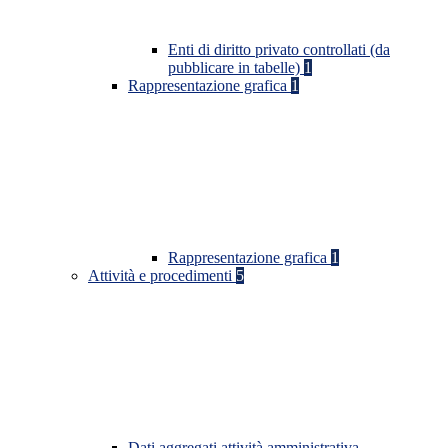
Enti di diritto privato controllati (da
pubblicare in tabelle)
1
Rappresentazione grafica
1
Rappresentazione grafica
1
Attività e procedimenti
5
Dati aggregati attività amministrativa