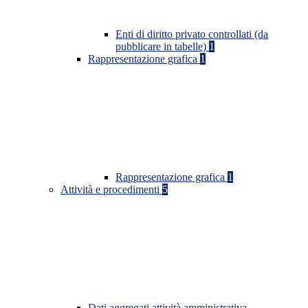
Enti di diritto privato controllati (da
pubblicare in tabelle)
1
Rappresentazione grafica
1
Rappresentazione grafica
1
Attività e procedimenti
5
Dati aggregati attività amministrativa