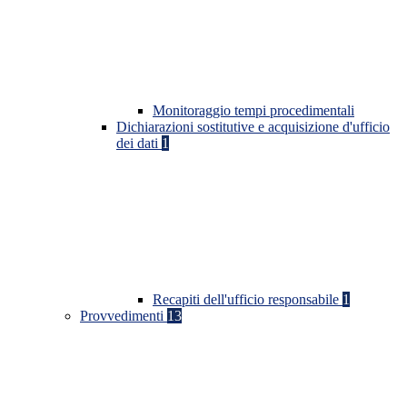
Monitoraggio tempi procedimentali
Dichiarazioni sostitutive e acquisizione d'ufficio
dei dati
1
Recapiti dell'ufficio responsabile
1
Provvedimenti
13