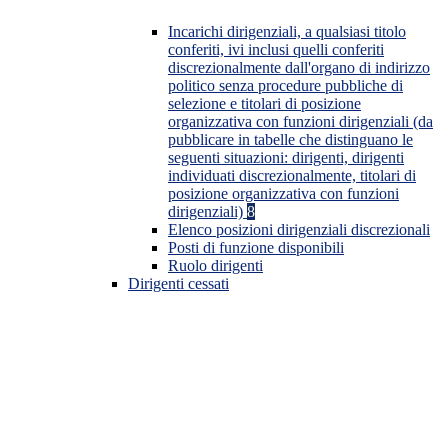
Incarichi dirigenziali, a qualsiasi titolo
conferiti, ivi inclusi quelli conferiti
discrezionalmente dall'organo di indirizzo
politico senza procedure pubbliche di
selezione e titolari di posizione
organizzativa con funzioni dirigenziali (da
pubblicare in tabelle che distinguano le
seguenti situazioni: dirigenti, dirigenti
individuati discrezionalmente, titolari di
posizione organizzativa con funzioni
dirigenziali)
8
Elenco posizioni dirigenziali discrezionali
Posti di funzione disponibili
Ruolo dirigenti
Dirigenti cessati