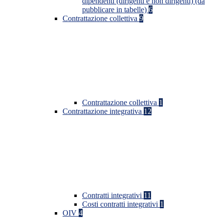
dipendenti (dirigenti e non dirigenti) (da
pubblicare in tabelle)
6
Contrattazione collettiva
9
Contrattazione collettiva
1
Contrattazione integrativa
12
Contratti integrativi
11
Costi contratti integrativi
1
OIV
4