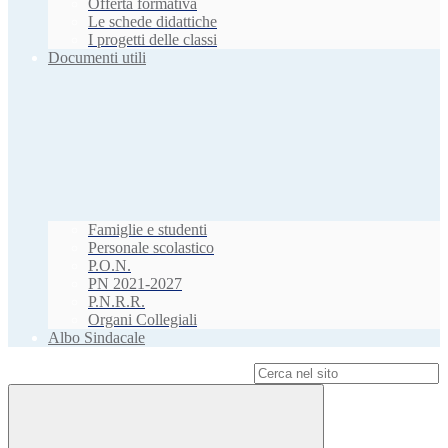
Offerta formativa
Le schede didattiche
I progetti delle classi
Documenti utili
Famiglie e studenti
Personale scolastico
P.O.N.
PN 2021-2027
P.N.R.R.
Organi Collegiali
Albo Sindacale
Campo di ricerca per le pagine del sito