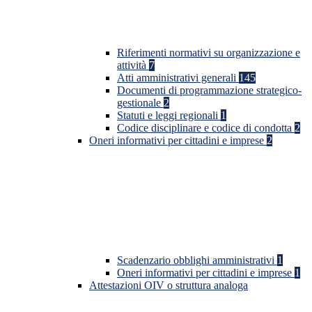
Riferimenti normativi su organizzazione e
attività
7
Atti amministrativi generali
145
Documenti di programmazione strategico-
gestionale
2
Statuti e leggi regionali
1
Codice disciplinare e codice di condotta
2
Oneri informativi per cittadini e imprese
2
Scadenzario obblighi amministrativi
1
Oneri informativi per cittadini e imprese
1
Attestazioni OIV o struttura analoga