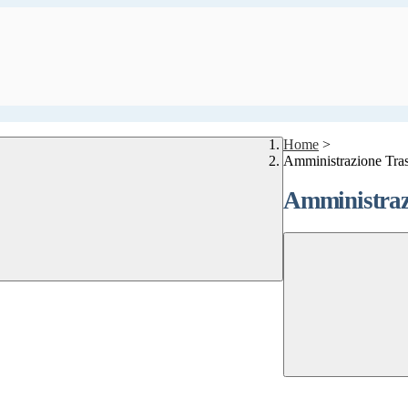
Home
>
Amministrazione Tra
Amministraz