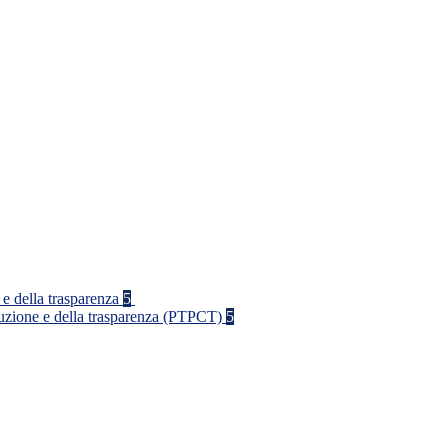
 e della trasparenza
5
rruzione e della trasparenza (PTPCT)
5