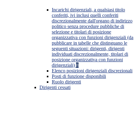
Incarichi dirigenziali, a qualsiasi titolo
conferiti, ivi inclusi quelli conferiti
discrezionalmente dall'organo di indirizzo
politico senza procedure pubbliche di
selezione e titolari di posizione
organizzativa con funzioni dirigenziali (da
pubblicare in tabelle che distinguano le
seguenti situazioni: dirigenti, dirigenti
individuati discrezionalmente, titolari di
posizione organizzativa con funzioni
dirigenziali)
8
Elenco posizioni dirigenziali discrezionali
Posti di funzione disponibili
Ruolo dirigenti
Dirigenti cessati