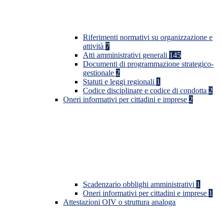
Riferimenti normativi su organizzazione e
attività
7
Atti amministrativi generali
145
Documenti di programmazione strategico-
gestionale
2
Statuti e leggi regionali
1
Codice disciplinare e codice di condotta
2
Oneri informativi per cittadini e imprese
2
Scadenzario obblighi amministrativi
1
Oneri informativi per cittadini e imprese
1
Attestazioni OIV o struttura analoga