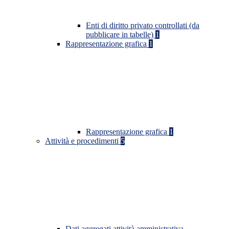
Enti di diritto privato controllati (da
pubblicare in tabelle)
1
Rappresentazione grafica
1
Rappresentazione grafica
1
Attività e procedimenti
5
Dati aggregati attività amministrativa