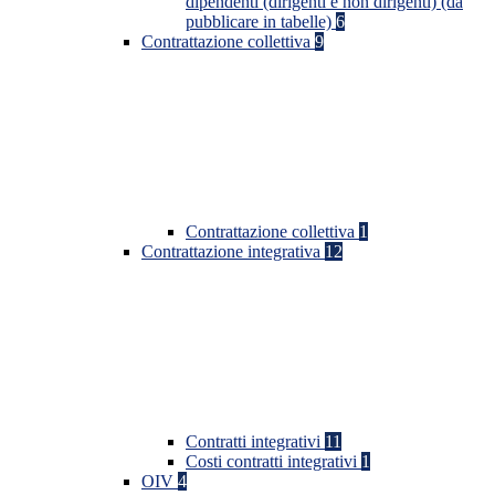
dipendenti (dirigenti e non dirigenti) (da
pubblicare in tabelle)
6
Contrattazione collettiva
9
Contrattazione collettiva
1
Contrattazione integrativa
12
Contratti integrativi
11
Costi contratti integrativi
1
OIV
4