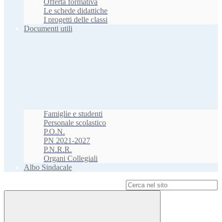
Offerta formativa
Le schede didattiche
I progetti delle classi
Documenti utili
Famiglie e studenti
Personale scolastico
P.O.N.
PN 2021-2027
P.N.R.R.
Organi Collegiali
Albo Sindacale
Campo di ricerca per le pagine del sito