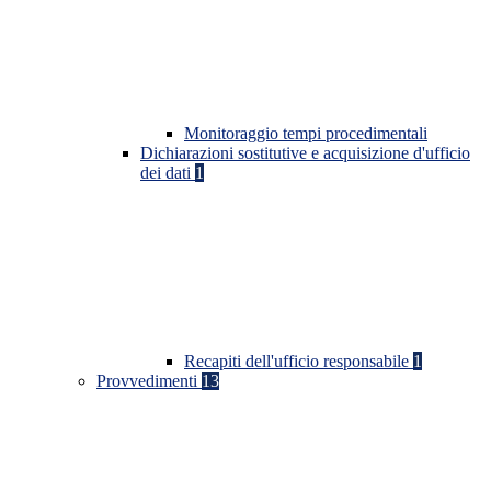
Monitoraggio tempi procedimentali
Dichiarazioni sostitutive e acquisizione d'ufficio
dei dati
1
Recapiti dell'ufficio responsabile
1
Provvedimenti
13