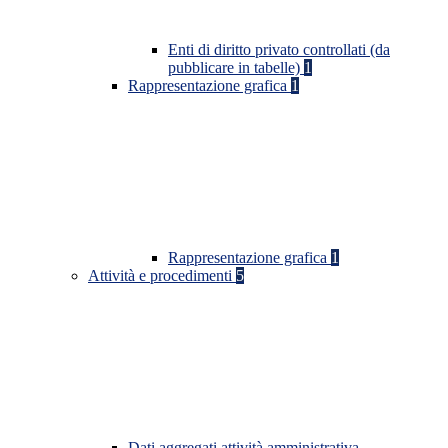
Enti di diritto privato controllati (da
pubblicare in tabelle)
1
Rappresentazione grafica
1
Rappresentazione grafica
1
Attività e procedimenti
5
Dati aggregati attività amministrativa