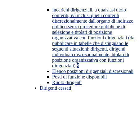
Incarichi dirigenziali, a qualsiasi titolo
conferiti, ivi inclusi quelli conferiti
discrezionalmente dall'organo di indirizzo
politico senza procedure pubbliche di
selezione e titolari di posizione
organizzativa con funzioni dirigenziali (da
pubblicare in tabelle che distinguano le
seguenti situazioni: dirigenti, dirigenti
individuati discrezionalmente, titolari di
posizione organizzativa con funzioni
dirigenziali)
8
Elenco posizioni dirigenziali discrezionali
Posti di funzione disponibili
Ruolo dirigenti
Dirigenti cessati