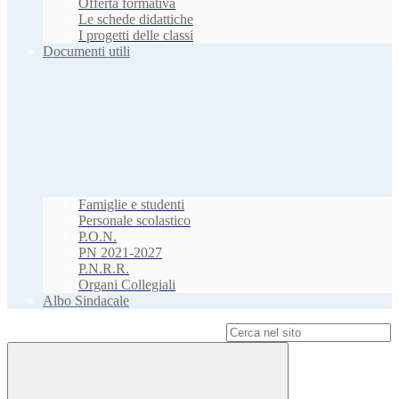
Offerta formativa
Le schede didattiche
I progetti delle classi
Documenti utili
Famiglie e studenti
Personale scolastico
P.O.N.
PN 2021-2027
P.N.R.R.
Organi Collegiali
Albo Sindacale
Campo di ricerca per le pagine del sito