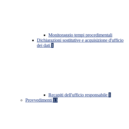
Monitoraggio tempi procedimentali
Dichiarazioni sostitutive e acquisizione d'ufficio
dei dati
1
Recapiti dell'ufficio responsabile
1
Provvedimenti
13