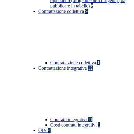
dipendenti (dirigenti e non dirigenti) (da
pubblicare in tabelle)
6
Contrattazione collettiva
9
Contrattazione collettiva
1
Contrattazione integrativa
12
Contratti integrativi
11
Costi contratti integrativi
1
OIV
4