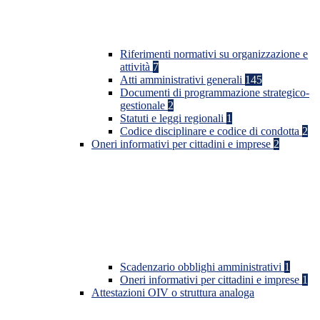
Riferimenti normativi su organizzazione e
attività
7
Atti amministrativi generali
145
Documenti di programmazione strategico-
gestionale
2
Statuti e leggi regionali
1
Codice disciplinare e codice di condotta
2
Oneri informativi per cittadini e imprese
2
Scadenzario obblighi amministrativi
1
Oneri informativi per cittadini e imprese
1
Attestazioni OIV o struttura analoga