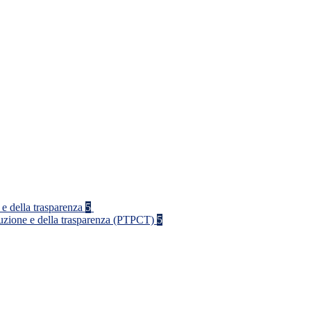
 e della trasparenza
5
rruzione e della trasparenza (PTPCT)
5