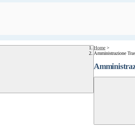
Home
>
Amministrazione Tra
Amministraz