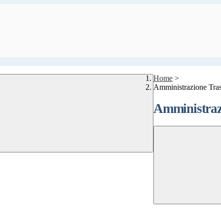
Home
>
Amministrazione Tra
Amministraz