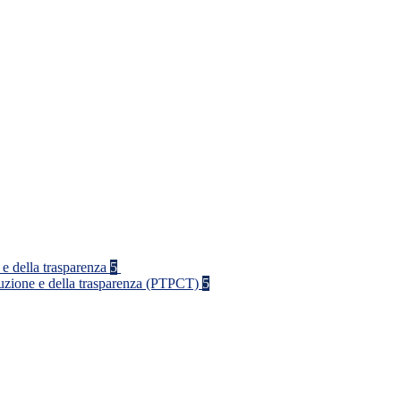
 e della trasparenza
5
rruzione e della trasparenza (PTPCT)
5