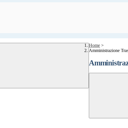
Home
>
Amministrazione Tra
Amministraz