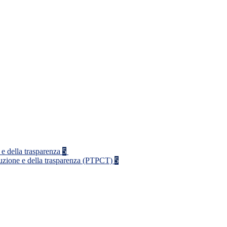
 e della trasparenza
5
rruzione e della trasparenza (PTPCT)
5