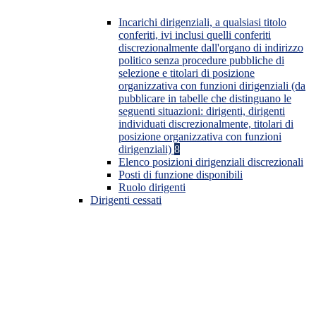
Incarichi dirigenziali, a qualsiasi titolo
conferiti, ivi inclusi quelli conferiti
discrezionalmente dall'organo di indirizzo
politico senza procedure pubbliche di
selezione e titolari di posizione
organizzativa con funzioni dirigenziali (da
pubblicare in tabelle che distinguano le
seguenti situazioni: dirigenti, dirigenti
individuati discrezionalmente, titolari di
posizione organizzativa con funzioni
dirigenziali)
8
Elenco posizioni dirigenziali discrezionali
Posti di funzione disponibili
Ruolo dirigenti
Dirigenti cessati