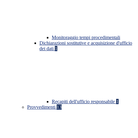
Monitoraggio tempi procedimentali
Dichiarazioni sostitutive e acquisizione d'ufficio
dei dati
1
Recapiti dell'ufficio responsabile
1
Provvedimenti
13