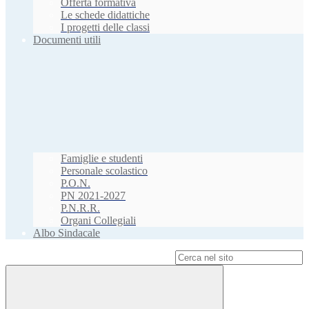
Offerta formativa
Le schede didattiche
I progetti delle classi
Documenti utili
Famiglie e studenti
Personale scolastico
P.O.N.
PN 2021-2027
P.N.R.R.
Organi Collegiali
Albo Sindacale
Campo di ricerca per le pagine del sito