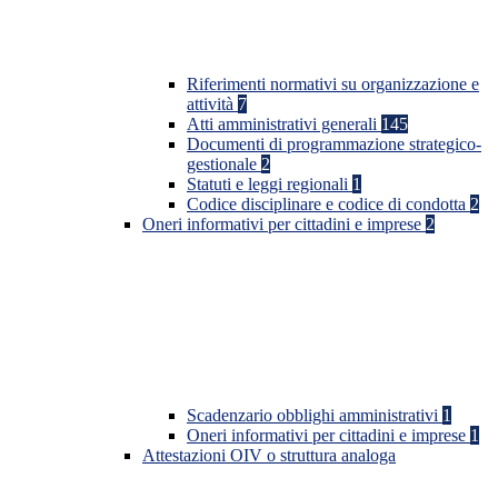
Riferimenti normativi su organizzazione e
attività
7
Atti amministrativi generali
145
Documenti di programmazione strategico-
gestionale
2
Statuti e leggi regionali
1
Codice disciplinare e codice di condotta
2
Oneri informativi per cittadini e imprese
2
Scadenzario obblighi amministrativi
1
Oneri informativi per cittadini e imprese
1
Attestazioni OIV o struttura analoga