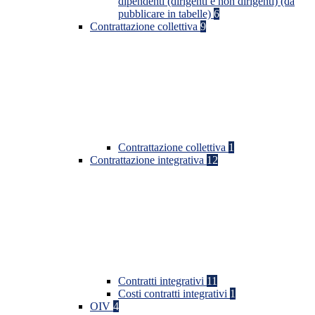
dipendenti (dirigenti e non dirigenti) (da
pubblicare in tabelle)
6
Contrattazione collettiva
9
Contrattazione collettiva
1
Contrattazione integrativa
12
Contratti integrativi
11
Costi contratti integrativi
1
OIV
4