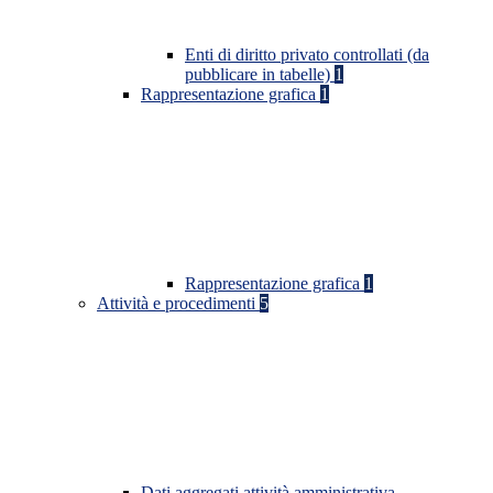
Enti di diritto privato controllati (da
pubblicare in tabelle)
1
Rappresentazione grafica
1
Rappresentazione grafica
1
Attività e procedimenti
5
Dati aggregati attività amministrativa