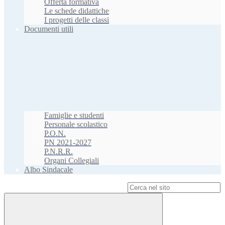
Offerta formativa
Le schede didattiche
I progetti delle classi
Documenti utili
Famiglie e studenti
Personale scolastico
P.O.N.
PN 2021-2027
P.N.R.R.
Organi Collegiali
Albo Sindacale
Campo di ricerca per le pagine del sito