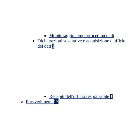
Monitoraggio tempi procedimentali
Dichiarazioni sostitutive e acquisizione d'ufficio
dei dati
1
Recapiti dell'ufficio responsabile
1
Provvedimenti
13