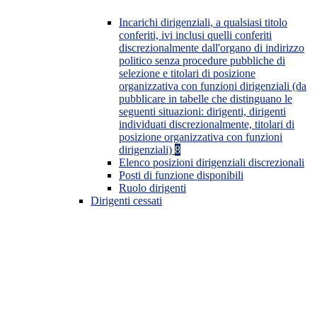
Incarichi dirigenziali, a qualsiasi titolo
conferiti, ivi inclusi quelli conferiti
discrezionalmente dall'organo di indirizzo
politico senza procedure pubbliche di
selezione e titolari di posizione
organizzativa con funzioni dirigenziali (da
pubblicare in tabelle che distinguano le
seguenti situazioni: dirigenti, dirigenti
individuati discrezionalmente, titolari di
posizione organizzativa con funzioni
dirigenziali)
8
Elenco posizioni dirigenziali discrezionali
Posti di funzione disponibili
Ruolo dirigenti
Dirigenti cessati