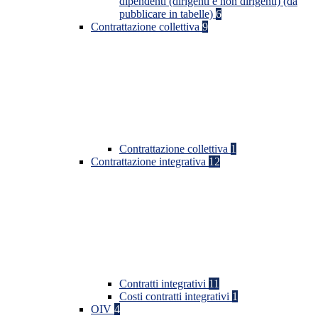
dipendenti (dirigenti e non dirigenti) (da
pubblicare in tabelle)
6
Contrattazione collettiva
9
Contrattazione collettiva
1
Contrattazione integrativa
12
Contratti integrativi
11
Costi contratti integrativi
1
OIV
4