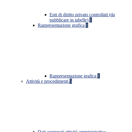
Enti di diritto privato controllati (da
pubblicare in tabelle)
1
Rappresentazione grafica
1
Rappresentazione grafica
1
Attività e procedimenti
5
Dati aggregati attività amministrativa