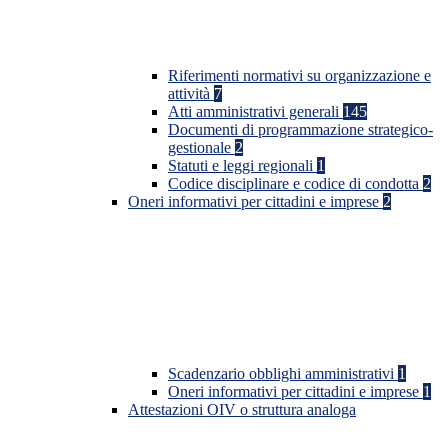
Riferimenti normativi su organizzazione e
attività
7
Atti amministrativi generali
145
Documenti di programmazione strategico-
gestionale
2
Statuti e leggi regionali
1
Codice disciplinare e codice di condotta
2
Oneri informativi per cittadini e imprese
2
Scadenzario obblighi amministrativi
1
Oneri informativi per cittadini e imprese
1
Attestazioni OIV o struttura analoga