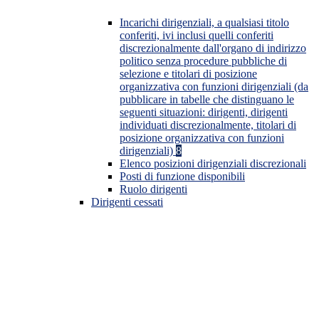
Incarichi dirigenziali, a qualsiasi titolo
conferiti, ivi inclusi quelli conferiti
discrezionalmente dall'organo di indirizzo
politico senza procedure pubbliche di
selezione e titolari di posizione
organizzativa con funzioni dirigenziali (da
pubblicare in tabelle che distinguano le
seguenti situazioni: dirigenti, dirigenti
individuati discrezionalmente, titolari di
posizione organizzativa con funzioni
dirigenziali)
8
Elenco posizioni dirigenziali discrezionali
Posti di funzione disponibili
Ruolo dirigenti
Dirigenti cessati