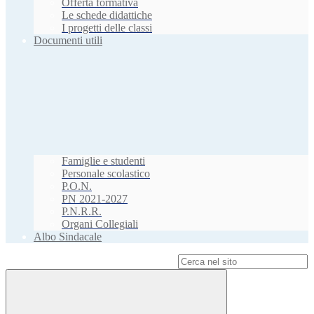
Offerta formativa
Le schede didattiche
I progetti delle classi
Documenti utili
Famiglie e studenti
Personale scolastico
P.O.N.
PN 2021-2027
P.N.R.R.
Organi Collegiali
Albo Sindacale
Campo di ricerca per le pagine del sito