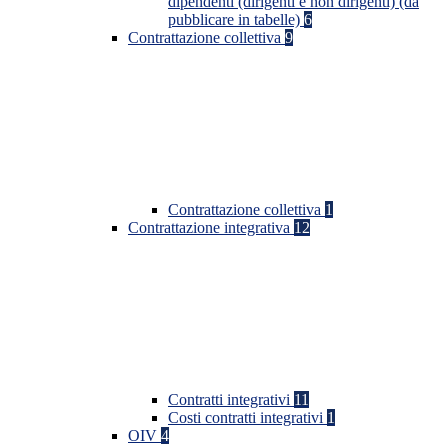
dipendenti (dirigenti e non dirigenti) (da
pubblicare in tabelle)
6
Contrattazione collettiva
9
Contrattazione collettiva
1
Contrattazione integrativa
12
Contratti integrativi
11
Costi contratti integrativi
1
OIV
4