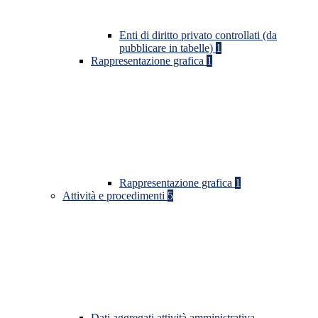
Enti di diritto privato controllati (da
pubblicare in tabelle)
1
Rappresentazione grafica
1
Rappresentazione grafica
1
Attività e procedimenti
5
Dati aggregati attività amministrativa