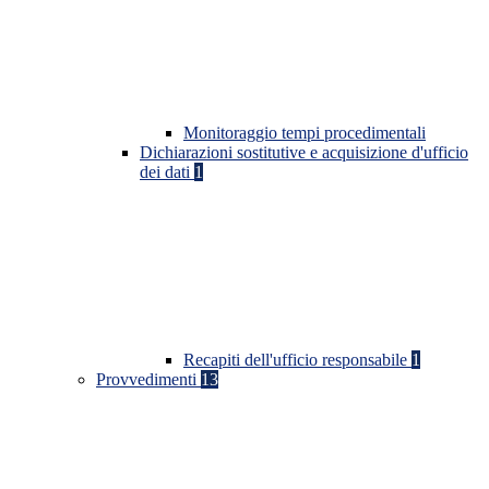
Monitoraggio tempi procedimentali
Dichiarazioni sostitutive e acquisizione d'ufficio
dei dati
1
Recapiti dell'ufficio responsabile
1
Provvedimenti
13