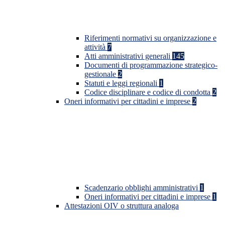
Riferimenti normativi su organizzazione e
attività
7
Atti amministrativi generali
145
Documenti di programmazione strategico-
gestionale
2
Statuti e leggi regionali
1
Codice disciplinare e codice di condotta
2
Oneri informativi per cittadini e imprese
2
Scadenzario obblighi amministrativi
1
Oneri informativi per cittadini e imprese
1
Attestazioni OIV o struttura analoga