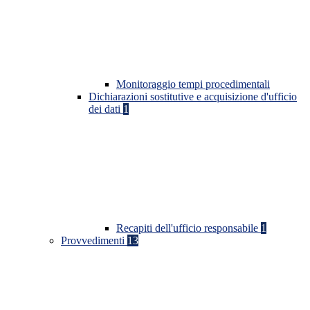
Monitoraggio tempi procedimentali
Dichiarazioni sostitutive e acquisizione d'ufficio
dei dati
1
Recapiti dell'ufficio responsabile
1
Provvedimenti
13