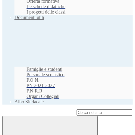
Offerta formativa
Le schede didattiche
I progetti delle classi
Documenti utili
Famiglie e studenti
Personale scolastico
P.O.N.
PN 2021-2027
P.N.R.R.
Organi Collegiali
Albo Sindacale
Campo di ricerca per le pagine del sito