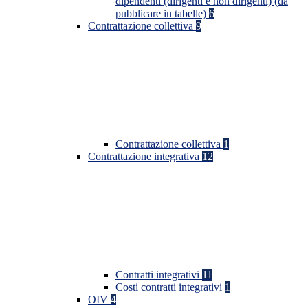
dipendenti (dirigenti e non dirigenti) (da
pubblicare in tabelle)
6
Contrattazione collettiva
9
Contrattazione collettiva
1
Contrattazione integrativa
12
Contratti integrativi
11
Costi contratti integrativi
1
OIV
4