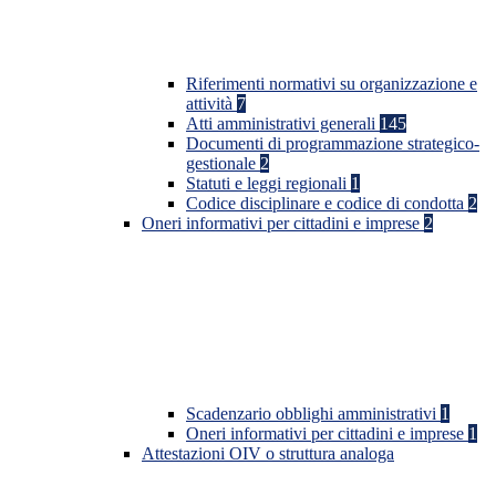
Riferimenti normativi su organizzazione e
attività
7
Atti amministrativi generali
145
Documenti di programmazione strategico-
gestionale
2
Statuti e leggi regionali
1
Codice disciplinare e codice di condotta
2
Oneri informativi per cittadini e imprese
2
Scadenzario obblighi amministrativi
1
Oneri informativi per cittadini e imprese
1
Attestazioni OIV o struttura analoga