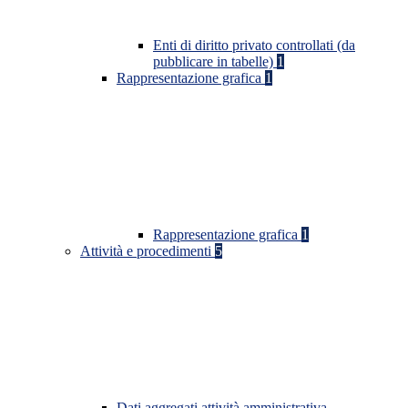
Enti di diritto privato controllati (da
pubblicare in tabelle)
1
Rappresentazione grafica
1
Rappresentazione grafica
1
Attività e procedimenti
5
Dati aggregati attività amministrativa