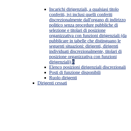
Incarichi dirigenziali, a qualsiasi titolo
conferiti, ivi inclusi quelli conferiti
discrezionalmente dall'organo di indirizzo
politico senza procedure pubbliche di
selezione e titolari di posizione
organizzativa con funzioni dirigenziali (da
pubblicare in tabelle che distinguano le
seguenti situazioni: dirigenti, dirigenti
individuati discrezionalmente, titolari di
posizione organizzativa con funzioni
dirigenziali)
8
Elenco posizioni dirigenziali discrezionali
Posti di funzione disponibili
Ruolo dirigenti
Dirigenti cessati