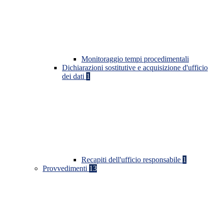
Monitoraggio tempi procedimentali
Dichiarazioni sostitutive e acquisizione d'ufficio
dei dati
1
Recapiti dell'ufficio responsabile
1
Provvedimenti
13