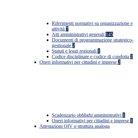
Riferimenti normativi su organizzazione e
attività
7
Atti amministrativi generali
145
Documenti di programmazione strategico-
gestionale
2
Statuti e leggi regionali
1
Codice disciplinare e codice di condotta
2
Oneri informativi per cittadini e imprese
2
Scadenzario obblighi amministrativi
1
Oneri informativi per cittadini e imprese
1
Attestazioni OIV o struttura analoga