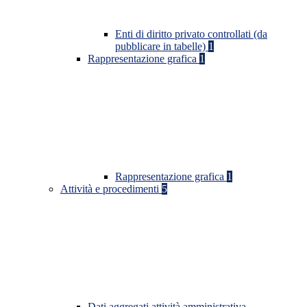
Enti di diritto privato controllati (da
pubblicare in tabelle)
1
Rappresentazione grafica
1
Rappresentazione grafica
1
Attività e procedimenti
5
Dati aggregati attività amministrativa