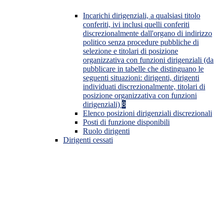
Incarichi dirigenziali, a qualsiasi titolo
conferiti, ivi inclusi quelli conferiti
discrezionalmente dall'organo di indirizzo
politico senza procedure pubbliche di
selezione e titolari di posizione
organizzativa con funzioni dirigenziali (da
pubblicare in tabelle che distinguano le
seguenti situazioni: dirigenti, dirigenti
individuati discrezionalmente, titolari di
posizione organizzativa con funzioni
dirigenziali)
8
Elenco posizioni dirigenziali discrezionali
Posti di funzione disponibili
Ruolo dirigenti
Dirigenti cessati