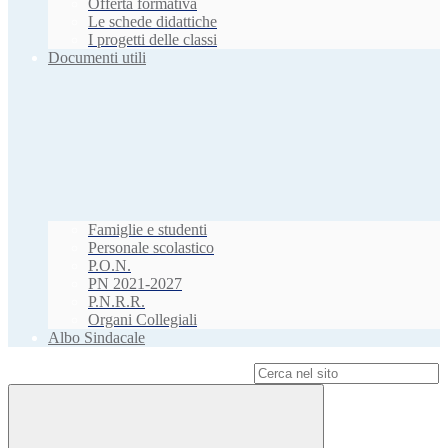
Offerta formativa
Le schede didattiche
I progetti delle classi
Documenti utili
Famiglie e studenti
Personale scolastico
P.O.N.
PN 2021-2027
P.N.R.R.
Organi Collegiali
Albo Sindacale
Campo di ricerca per le pagine del sito