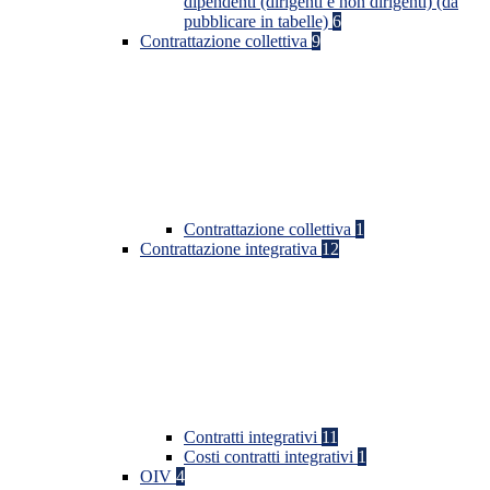
dipendenti (dirigenti e non dirigenti) (da
pubblicare in tabelle)
6
Contrattazione collettiva
9
Contrattazione collettiva
1
Contrattazione integrativa
12
Contratti integrativi
11
Costi contratti integrativi
1
OIV
4