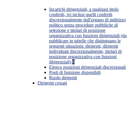
Incarichi dirigenziali, a qualsiasi titolo
conferiti, ivi inclusi quelli conferiti
discrezionalmente dall'organo di indirizzo
politico senza procedure pubbliche di
selezione e titolari di posizione
organizzativa con funzioni dirigenziali (da
pubblicare in tabelle che distinguano le
seguenti situazioni: dirigenti, dirigenti
individuati discrezionalmente, titolari di
posizione organizzativa con funzioni
dirigenziali)
8
Elenco posizioni dirigenziali discrezionali
Posti di funzione disponibili
Ruolo dirigenti
Dirigenti cessati