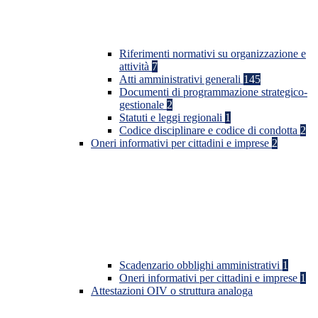
Riferimenti normativi su organizzazione e
attività
7
Atti amministrativi generali
145
Documenti di programmazione strategico-
gestionale
2
Statuti e leggi regionali
1
Codice disciplinare e codice di condotta
2
Oneri informativi per cittadini e imprese
2
Scadenzario obblighi amministrativi
1
Oneri informativi per cittadini e imprese
1
Attestazioni OIV o struttura analoga