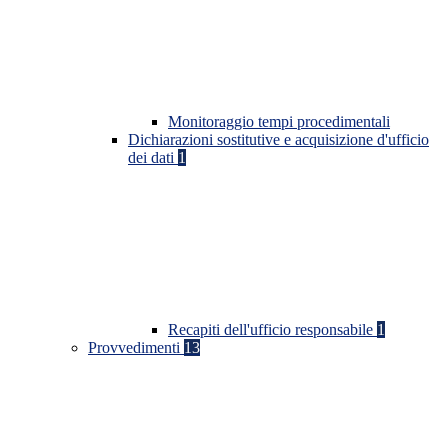
Monitoraggio tempi procedimentali
Dichiarazioni sostitutive e acquisizione d'ufficio
dei dati
1
Recapiti dell'ufficio responsabile
1
Provvedimenti
13