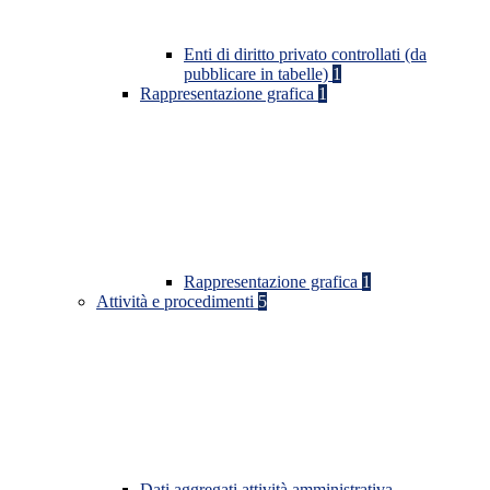
Enti di diritto privato controllati (da
pubblicare in tabelle)
1
Rappresentazione grafica
1
Rappresentazione grafica
1
Attività e procedimenti
5
Dati aggregati attività amministrativa