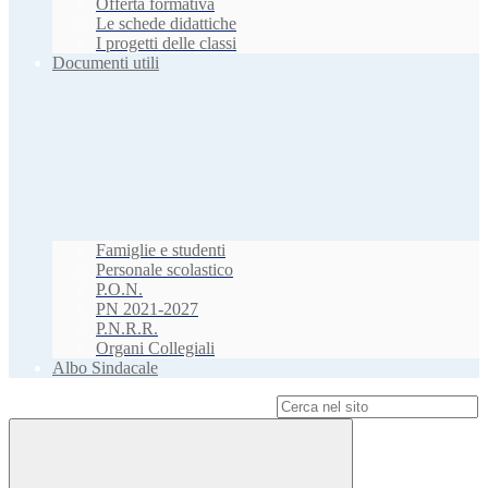
Offerta formativa
Le schede didattiche
I progetti delle classi
Documenti utili
Famiglie e studenti
Personale scolastico
P.O.N.
PN 2021-2027
P.N.R.R.
Organi Collegiali
Albo Sindacale
Campo di ricerca per le pagine del sito