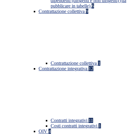
dipendenti (dirigenti e non dirigenti) (da
pubblicare in tabelle)
6
Contrattazione collettiva
9
Contrattazione collettiva
1
Contrattazione integrativa
12
Contratti integrativi
11
Costi contratti integrativi
1
OIV
4