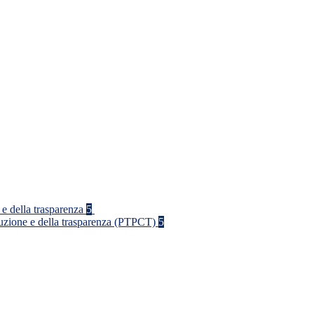
 e della trasparenza
5
rruzione e della trasparenza (PTPCT)
5