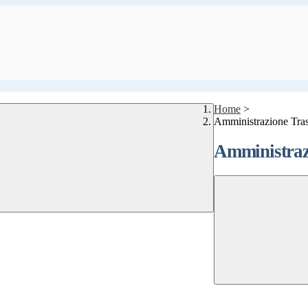
Home
>
Amministrazione Tra
Amministraz