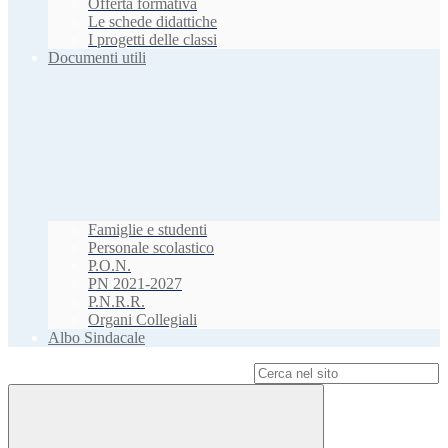
Offerta formativa
Le schede didattiche
I progetti delle classi
Documenti utili
Famiglie e studenti
Personale scolastico
P.O.N.
PN 2021-2027
P.N.R.R.
Organi Collegiali
Albo Sindacale
Campo di ricerca per le pagine del sito