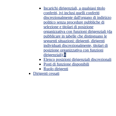
Incarichi dirigenziali, a qualsiasi titolo
conferiti, ivi inclusi quelli conferiti
discrezionalmente dall'organo di indirizzo
politico senza procedure pubbliche di
selezione e titolari di posizione
organizzativa con funzioni dirigenziali (da
pubblicare in tabelle che distinguano le
seguenti situazioni: dirigenti, dirigenti
individuati discrezionalmente, titolari di
posizione organizzativa con funzioni
dirigenziali)
8
Elenco posizioni dirigenziali discrezionali
Posti di funzione disponibili
Ruolo dirigenti
Dirigenti cessati