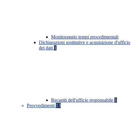
Monitoraggio tempi procedimentali
Dichiarazioni sostitutive e acquisizione d'ufficio
dei dati
1
Recapiti dell'ufficio responsabile
1
Provvedimenti
13