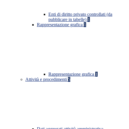
Enti di diritto privato controllati (da
pubblicare in tabelle)
1
Rappresentazione grafica
1
Rappresentazione grafica
1
Attività e procedimenti
5
Dati aggregati attività amministrativa