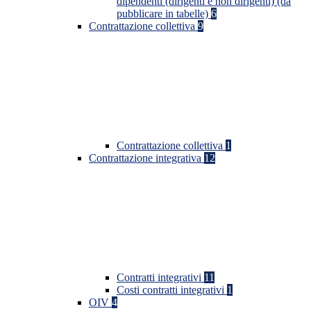
dipendenti (dirigenti e non dirigenti) (da
pubblicare in tabelle)
6
Contrattazione collettiva
9
Contrattazione collettiva
1
Contrattazione integrativa
12
Contratti integrativi
11
Costi contratti integrativi
1
OIV
4