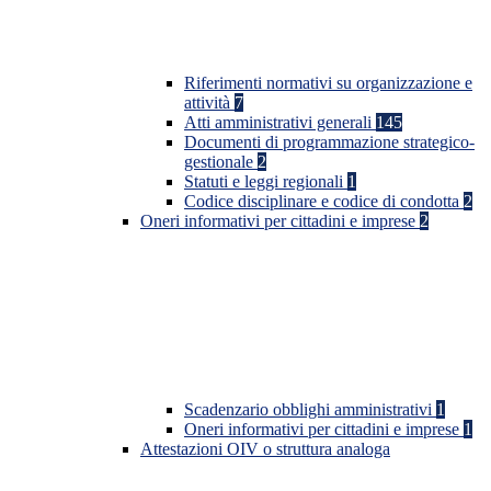
Riferimenti normativi su organizzazione e
attività
7
Atti amministrativi generali
145
Documenti di programmazione strategico-
gestionale
2
Statuti e leggi regionali
1
Codice disciplinare e codice di condotta
2
Oneri informativi per cittadini e imprese
2
Scadenzario obblighi amministrativi
1
Oneri informativi per cittadini e imprese
1
Attestazioni OIV o struttura analoga