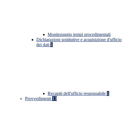
Monitoraggio tempi procedimentali
Dichiarazioni sostitutive e acquisizione d'ufficio
dei dati
1
Recapiti dell'ufficio responsabile
1
Provvedimenti
13