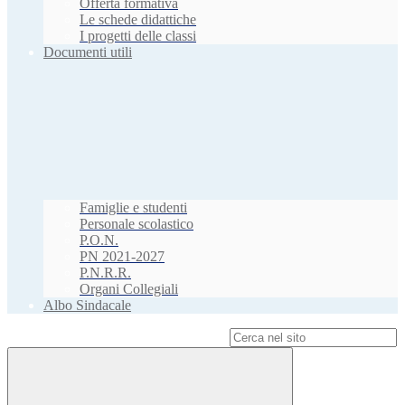
Offerta formativa
Le schede didattiche
I progetti delle classi
Documenti utili
Famiglie e studenti
Personale scolastico
P.O.N.
PN 2021-2027
P.N.R.R.
Organi Collegiali
Albo Sindacale
Campo di ricerca per le pagine del sito