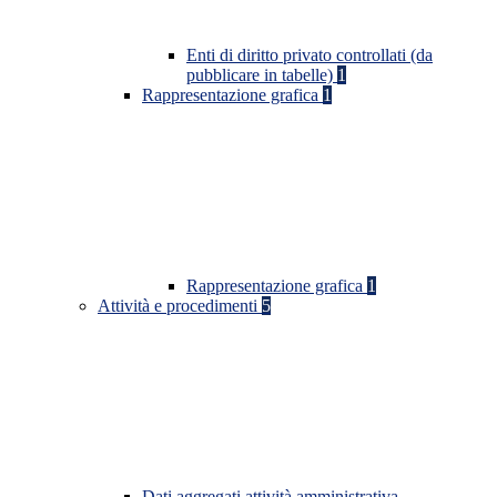
Enti di diritto privato controllati (da
pubblicare in tabelle)
1
Rappresentazione grafica
1
Rappresentazione grafica
1
Attività e procedimenti
5
Dati aggregati attività amministrativa