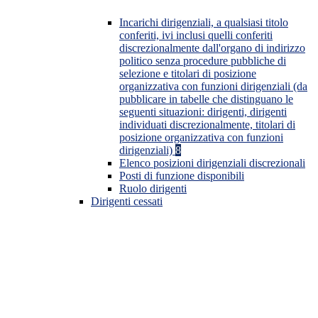
Incarichi dirigenziali, a qualsiasi titolo
conferiti, ivi inclusi quelli conferiti
discrezionalmente dall'organo di indirizzo
politico senza procedure pubbliche di
selezione e titolari di posizione
organizzativa con funzioni dirigenziali (da
pubblicare in tabelle che distinguano le
seguenti situazioni: dirigenti, dirigenti
individuati discrezionalmente, titolari di
posizione organizzativa con funzioni
dirigenziali)
8
Elenco posizioni dirigenziali discrezionali
Posti di funzione disponibili
Ruolo dirigenti
Dirigenti cessati