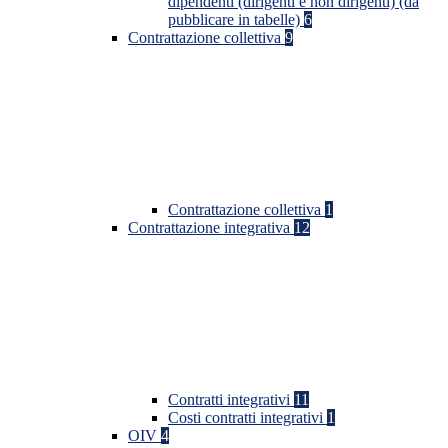
dipendenti (dirigenti e non dirigenti) (da
pubblicare in tabelle)
6
Contrattazione collettiva
9
Contrattazione collettiva
1
Contrattazione integrativa
12
Contratti integrativi
11
Costi contratti integrativi
1
OIV
4