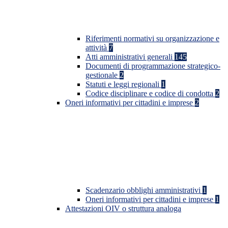
Riferimenti normativi su organizzazione e
attività
7
Atti amministrativi generali
145
Documenti di programmazione strategico-
gestionale
2
Statuti e leggi regionali
1
Codice disciplinare e codice di condotta
2
Oneri informativi per cittadini e imprese
2
Scadenzario obblighi amministrativi
1
Oneri informativi per cittadini e imprese
1
Attestazioni OIV o struttura analoga