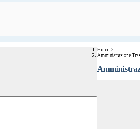
Home
>
Amministrazione Tra
Amministraz