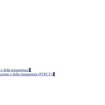
 e della trasparenza
5
rruzione e della trasparenza (PTPCT)
5