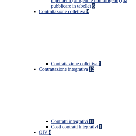
dipendenti (dirigenti e non dirigenti) (da
pubblicare in tabelle)
6
Contrattazione collettiva
9
Contrattazione collettiva
1
Contrattazione integrativa
12
Contratti integrativi
11
Costi contratti integrativi
1
OIV
4