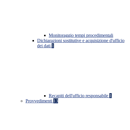
Monitoraggio tempi procedimentali
Dichiarazioni sostitutive e acquisizione d'ufficio
dei dati
1
Recapiti dell'ufficio responsabile
1
Provvedimenti
13