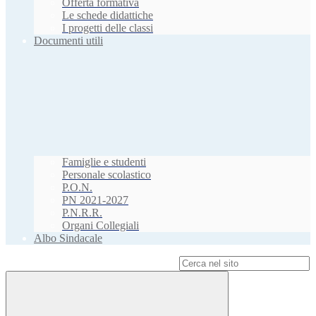
Offerta formativa
Le schede didattiche
I progetti delle classi
Documenti utili
Famiglie e studenti
Personale scolastico
P.O.N.
PN 2021-2027
P.N.R.R.
Organi Collegiali
Albo Sindacale
Campo di ricerca per le pagine del sito