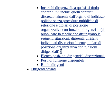
Incarichi dirigenziali, a qualsiasi titolo
conferiti, ivi inclusi quelli conferiti
discrezionalmente dall'organo di indirizzo
politico senza procedure pubbliche di
selezione e titolari di posizione
organizzativa con funzioni dirigenziali (da
pubblicare in tabelle che distinguano le
seguenti situazioni: dirigenti, dirigenti
individuati discrezionalmente, titolari di
posizione organizzativa con funzioni
dirigenziali)
8
Elenco posizioni dirigenziali discrezionali
Posti di funzione disponibili
Ruolo dirigenti
Dirigenti cessati