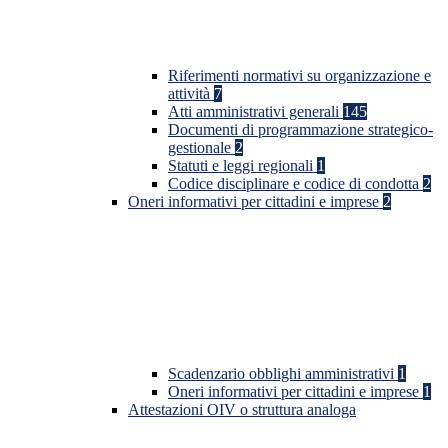
Riferimenti normativi su organizzazione e
attività
7
Atti amministrativi generali
145
Documenti di programmazione strategico-
gestionale
2
Statuti e leggi regionali
1
Codice disciplinare e codice di condotta
2
Oneri informativi per cittadini e imprese
2
Scadenzario obblighi amministrativi
1
Oneri informativi per cittadini e imprese
1
Attestazioni OIV o struttura analoga