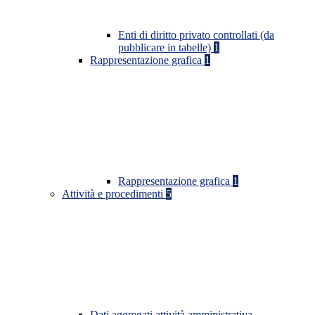
Enti di diritto privato controllati (da
pubblicare in tabelle)
1
Rappresentazione grafica
1
Rappresentazione grafica
1
Attività e procedimenti
5
Dati aggregati attività amministrativa