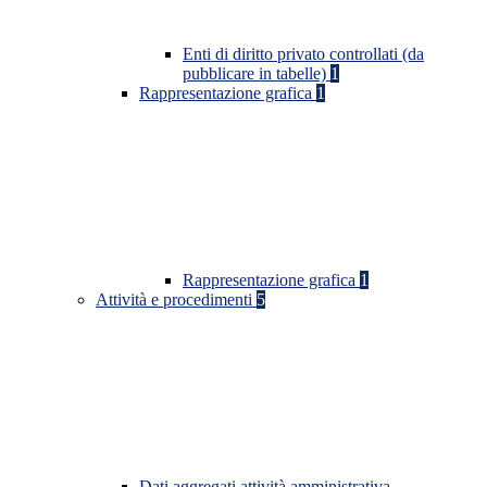
Enti di diritto privato controllati (da
pubblicare in tabelle)
1
Rappresentazione grafica
1
Rappresentazione grafica
1
Attività e procedimenti
5
Dati aggregati attività amministrativa