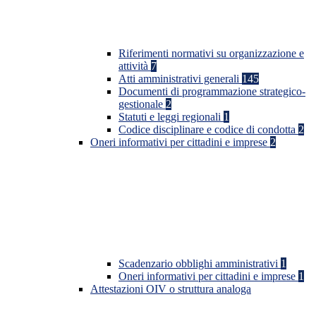
Riferimenti normativi su organizzazione e
attività
7
Atti amministrativi generali
145
Documenti di programmazione strategico-
gestionale
2
Statuti e leggi regionali
1
Codice disciplinare e codice di condotta
2
Oneri informativi per cittadini e imprese
2
Scadenzario obblighi amministrativi
1
Oneri informativi per cittadini e imprese
1
Attestazioni OIV o struttura analoga