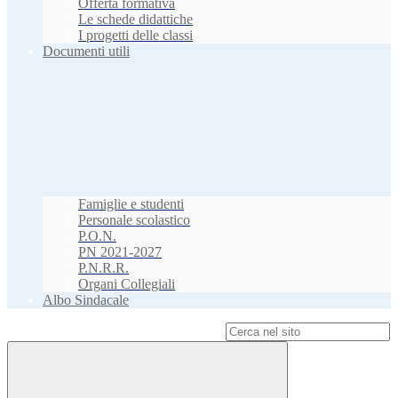
Offerta formativa
Le schede didattiche
I progetti delle classi
Documenti utili
Famiglie e studenti
Personale scolastico
P.O.N.
PN 2021-2027
P.N.R.R.
Organi Collegiali
Albo Sindacale
Campo di ricerca per le pagine del sito