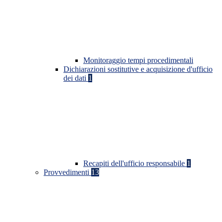
Monitoraggio tempi procedimentali
Dichiarazioni sostitutive e acquisizione d'ufficio
dei dati
1
Recapiti dell'ufficio responsabile
1
Provvedimenti
13