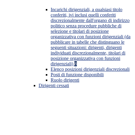
Incarichi dirigenziali, a qualsiasi titolo
conferiti, ivi inclusi quelli conferiti
discrezionalmente dall'organo di indirizzo
politico senza procedure pubbliche di
selezione e titolari di posizione
organizzativa con funzioni dirigenziali (da
pubblicare in tabelle che distinguano le
seguenti situazioni: dirigenti, dirigenti
individuati discrezionalmente, titolari di
posizione organizzativa con funzioni
dirigenziali)
8
Elenco posizioni dirigenziali discrezionali
Posti di funzione disponibili
Ruolo dirigenti
Dirigenti cessati