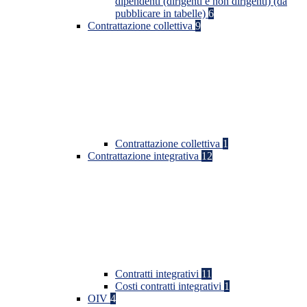
dipendenti (dirigenti e non dirigenti) (da
pubblicare in tabelle)
6
Contrattazione collettiva
9
Contrattazione collettiva
1
Contrattazione integrativa
12
Contratti integrativi
11
Costi contratti integrativi
1
OIV
4