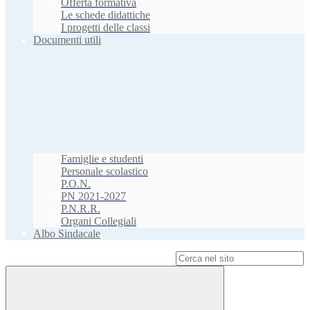
Offerta formativa
Le schede didattiche
I progetti delle classi
Documenti utili
Famiglie e studenti
Personale scolastico
P.O.N.
PN 2021-2027
P.N.R.R.
Organi Collegiali
Albo Sindacale
Campo di ricerca per le pagine del sito