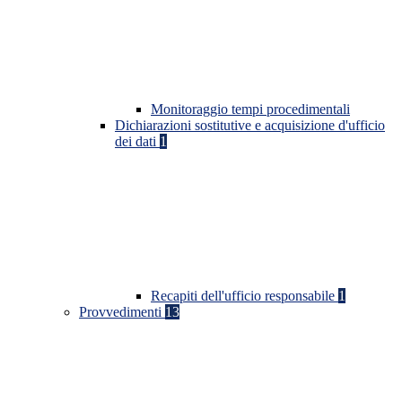
Monitoraggio tempi procedimentali
Dichiarazioni sostitutive e acquisizione d'ufficio
dei dati
1
Recapiti dell'ufficio responsabile
1
Provvedimenti
13