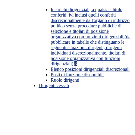
Incarichi dirigenziali, a qualsiasi titolo
conferiti, ivi inclusi quelli conferiti
discrezionalmente dall'organo di indirizzo
politico senza procedure pubbliche di
selezione e titolari di posizione
organizzativa con funzioni dirigenziali (da
pubblicare in tabelle che distinguano le
seguenti situazioni: dirigenti, dirigenti
individuati discrezionalmente, titolari di
posizione organizzativa con funzioni
dirigenziali)
8
Elenco posizioni dirigenziali discrezionali
Posti di funzione disponibili
Ruolo dirigenti
Dirigenti cessati