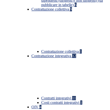
dipendenti (dirigenti e non dirigenti) (da
pubblicare in tabelle)
6
Contrattazione collettiva
9
Contrattazione collettiva
1
Contrattazione integrativa
12
Contratti integrativi
11
Costi contratti integrativi
1
OIV
4