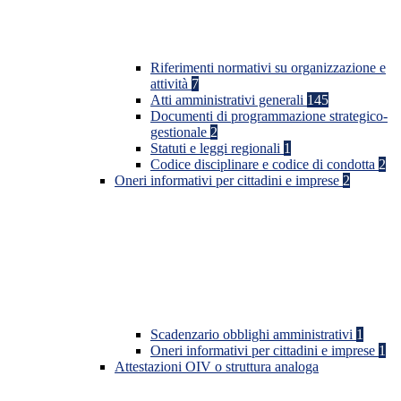
Riferimenti normativi su organizzazione e
attività
7
Atti amministrativi generali
145
Documenti di programmazione strategico-
gestionale
2
Statuti e leggi regionali
1
Codice disciplinare e codice di condotta
2
Oneri informativi per cittadini e imprese
2
Scadenzario obblighi amministrativi
1
Oneri informativi per cittadini e imprese
1
Attestazioni OIV o struttura analoga