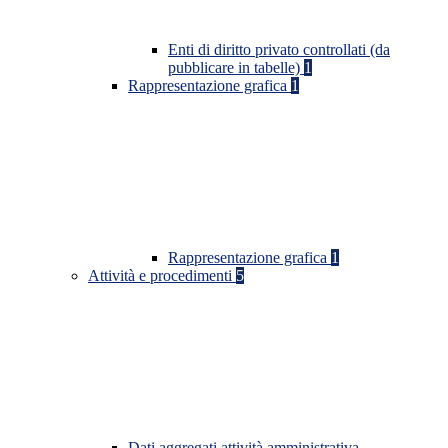
Enti di diritto privato controllati (da
pubblicare in tabelle)
1
Rappresentazione grafica
1
Rappresentazione grafica
1
Attività e procedimenti
5
Dati aggregati attività amministrativa