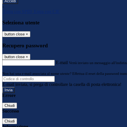
-
Entra con SPID
Entra con CIE
Seleziona utente
button close
×
Recupero password
button close
×
E-mail
Verrà inviato un messaggio all'indirizz
Non hai una e-mail associata al nome utente? Effettua il reset della password tram
E-mail inviata, si prega di controllare la casella di posta elettronica!
Errore
Chiudi
Successo
Chiudi
Informazione