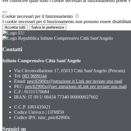
Per conoscere quali sono i cookie necessari al funzionamento potete v
Cookie necessari per il funzionamento
I cookie necessari per il funzionamento non possono essere disabilitati.
Accetta tutti
Salva le preferenze
Istituto Comprensivo Città Sant'Angelo
Contatti
Istituto Comprensivo Città Sant'Angelo
Via Circonvallazione 17, 65013 Città Sant'Angelo (Pescara)
Tel:
085 9699144
Email:
peic82900x@istruzione.it
Link per inviare una mail
PEC:
peic82900x@pec.istruzione.it
Link per inviare una mail
C.F.: 91111570684
IBAN: IT 09 U 08434 77340 000000027602
C.C.P. 1001435021
Codice Univoco | UFMI59
Codice IPA: istsc_peic82900x
Seguici su