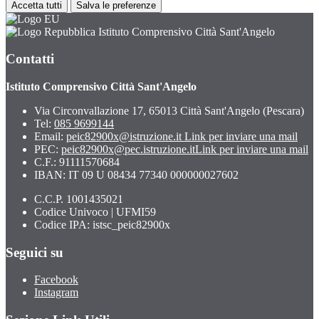
Accetta tutti
Salva le preferenze
Istituto Comprensivo Città Sant'Angelo
Contatti
Istituto Comprensivo Città Sant'Angelo
Via Circonvallazione 17, 65013 Città Sant'Angelo (Pescara)
Tel:
085 9699144
Email:
peic82900x@istruzione.it
Link per inviare una mail
PEC:
peic82900x@pec.istruzione.it
Link per inviare una mail
C.F.: 91111570684
IBAN: IT 09 U 08434 77340 000000027602
C.C.P. 1001435021
Codice Univoco | UFMI59
Codice IPA: istsc_peic82900x
Seguici su
Facebook
Instagram