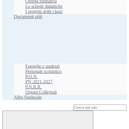
Offerta formativa
Le schede didattiche
I progetti delle classi
Documenti utili
Famiglie e studenti
Personale scolastico
P.O.N.
PN 2021-2027
P.N.R.R.
Organi Collegiali
Albo Sindacale
Campo di ricerca per le pagine del sito