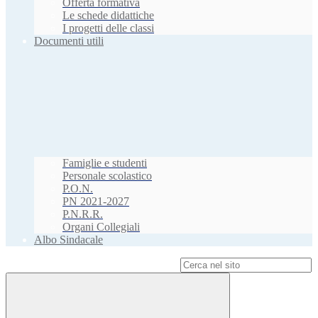
Offerta formativa
Le schede didattiche
I progetti delle classi
Documenti utili
Famiglie e studenti
Personale scolastico
P.O.N.
PN 2021-2027
P.N.R.R.
Organi Collegiali
Albo Sindacale
Campo di ricerca per le pagine del sito