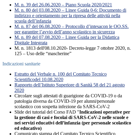
M. n. 39 del 26.06.2020 – Piano Scuola 2020/2021
M. n. 80 del 03.08.2020 – Linee Guida 0-6: Documento di
indirizzo e orientamento per la ripresa delle attività nella
scuola dell’infanzia
M. n. 87 del 06.08.2020 – Protocollo d’intesacon le OO.SS.
per garantire l’avvio dell’anno scolastico in sicurezza
M. n. 89 del 07.08.2020 – Linee Guida per la Didattica
Digitale Integrata
M. n. 1813 dell'08.10.2020- Decreto-legge 7 ottobre 2020, n.
125 – Uso delle “mascherine”
Indicazioni sanitarie
Estratto del Verbale n. 100 del Comitato Tecnico
Scientificodel 10.08.2020
Rapporto dell’Istituto Superiore di Sanità 58 del 21 agosto
2020
Circolare sugli attestati di guarigione da COVID-19 o da
patologia diversa da COVID-19 per alunni/personale
scolastico con sospetta infezione da SARS-CoV-2
Slide dei tutorial del Corso FAD "
Indicazioni operative per
la gestione di casi e focolai di SARS-CoV-2 nelle scuole e
nei servizi educativi dell’infanzia (per personale scolastico
ed educativo)
Comunicato stampa del Comitato Tecnico Scientifico