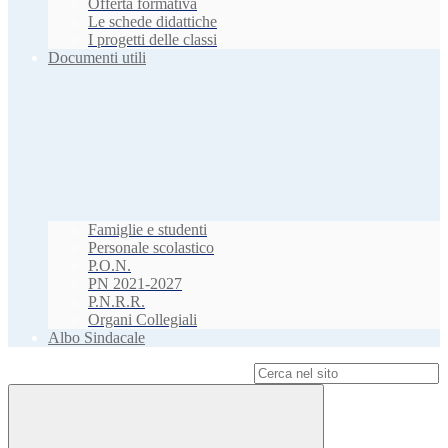
Offerta formativa
Le schede didattiche
I progetti delle classi
Documenti utili
Famiglie e studenti
Personale scolastico
P.O.N.
PN 2021-2027
P.N.R.R.
Organi Collegiali
Albo Sindacale
Campo di ricerca per le pagine del sito