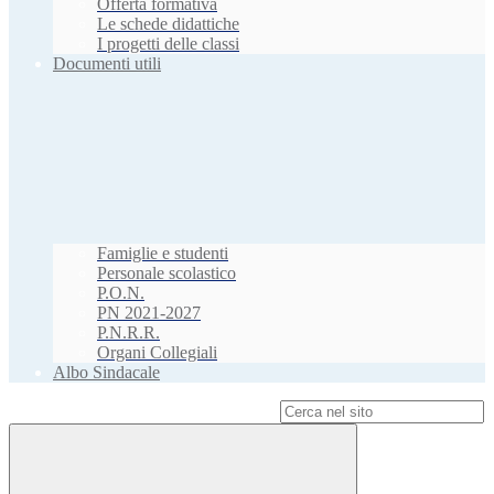
Offerta formativa
Le schede didattiche
I progetti delle classi
Documenti utili
Famiglie e studenti
Personale scolastico
P.O.N.
PN 2021-2027
P.N.R.R.
Organi Collegiali
Albo Sindacale
Campo di ricerca per le pagine del sito