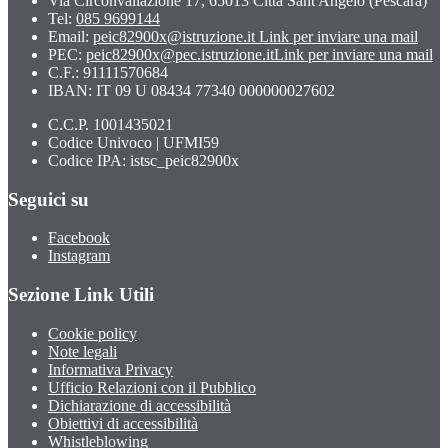
Via Circonvallazione 17, 65013 Città Sant'Angelo (Pescara)
Tel:
085 9699144
Email:
peic82900x@istruzione.it
Link per inviare una mail
PEC:
peic82900x@pec.istruzione.it
Link per inviare una mail
C.F.: 91111570684
IBAN: IT 09 U 08434 77340 000000027602
C.C.P. 1001435021
Codice Univoco | UFMI59
Codice IPA: istsc_peic82900x
Seguici su
Facebook
Instagram
Sezione Link Utili
Cookie policy
Note legali
Informativa Privacy
Ufficio Relazioni con il Pubblico
Dichiarazione di accessibilità
Obiettivi di accessibilità
Whistleblowing