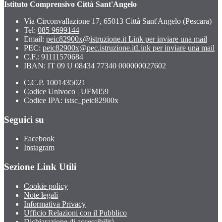
Istituto Comprensivo Città Sant'Angelo
Via Circonvallazione 17, 65013 Città Sant'Angelo (Pescara)
Tel:
085 9699144
Email:
peic82900x@istruzione.it
Link per inviare una mail
PEC:
peic82900x@pec.istruzione.it
Link per inviare una mail
C.F.: 91111570684
IBAN: IT 09 U 08434 77340 000000027602
C.C.P. 1001435021
Codice Univoco | UFMI59
Codice IPA: istsc_peic82900x
Seguici su
Facebook
Instagram
Sezione Link Utili
Cookie policy
Note legali
Informativa Privacy
Ufficio Relazioni con il Pubblico
Dichiarazione di accessibilità