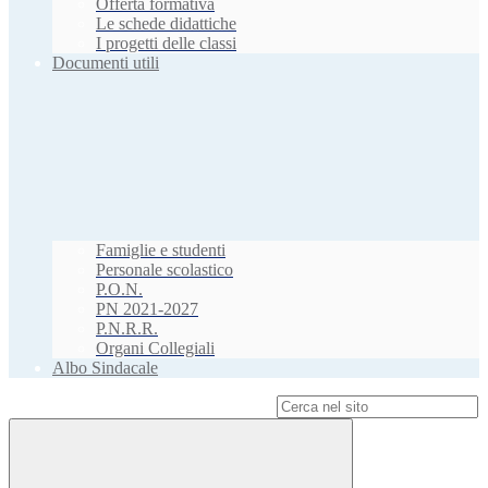
Offerta formativa
Le schede didattiche
I progetti delle classi
Documenti utili
Famiglie e studenti
Personale scolastico
P.O.N.
PN 2021-2027
P.N.R.R.
Organi Collegiali
Albo Sindacale
Campo di ricerca per le pagine del sito