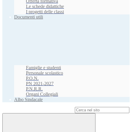
Offerta formativa
Le schede didattiche
I progetti delle classi
Documenti utili
Famiglie e studenti
Personale scolastico
P.O.N.
PN 2021-2027
P.N.R.R.
Organi Collegiali
Albo Sindacale
Campo di ricerca per le pagine del sito