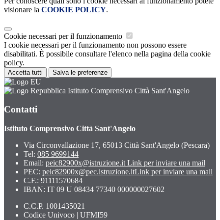
Per conoscere quali sono i cookie necessari al funzionamento potete
visionare la
COOKIE POLICY
.
Cookie necessari per il funzionamento
I cookie necessari per il funzionamento non possono essere
disabilitati. È possibile consultare l'elenco nella pagina della cookie
policy.
Accetta tutti
Salva le preferenze
Istituto Comprensivo Città Sant'Angelo
Contatti
Istituto Comprensivo Città Sant'Angelo
Via Circonvallazione 17, 65013 Città Sant'Angelo (Pescara)
Tel:
085 9699144
Email:
peic82900x@istruzione.it
Link per inviare una mail
PEC:
peic82900x@pec.istruzione.it
Link per inviare una mail
C.F.: 91111570684
IBAN: IT 09 U 08434 77340 000000027602
C.C.P. 1001435021
Codice Univoco | UFMI59