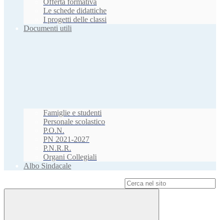
Offerta formativa
Le schede didattiche
I progetti delle classi
Documenti utili
Famiglie e studenti
Personale scolastico
P.O.N.
PN 2021-2027
P.N.R.R.
Organi Collegiali
Albo Sindacale
Campo di ricerca per le pagine del sito