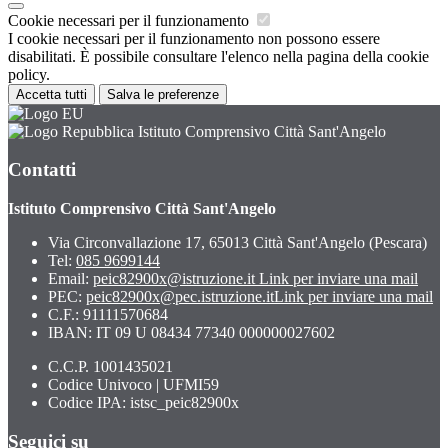
Cookie necessari per il funzionamento
I cookie necessari per il funzionamento non possono essere
disabilitati. È possibile consultare l'elenco nella pagina della cookie
policy.
Accetta tutti
Salva le preferenze
Istituto Comprensivo Città Sant'Angelo
Contatti
Istituto Comprensivo Città Sant'Angelo
Via Circonvallazione 17, 65013 Città Sant'Angelo (Pescara)
Tel:
085 9699144
Email:
peic82900x@istruzione.it
Link per inviare una mail
PEC:
peic82900x@pec.istruzione.it
Link per inviare una mail
C.F.: 91111570684
IBAN: IT 09 U 08434 77340 000000027602
C.C.P. 1001435021
Codice Univoco | UFMI59
Codice IPA: istsc_peic82900x
Seguici su