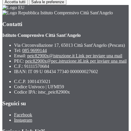
Accetta tutti
Salva le preferenze
Istituto Comprensivo Città Sant'Angelo
Contatti
Istituto Comprensivo Città Sant'Angelo
Via Circonvallazione 17, 65013 Città Sant'Angelo (Pescara)
Tel:
085 9699144
Email:
peic82900x@istruzione.it
Link per inviare una mail
PEC:
peic82900x@pec.istruzione.it
Link per inviare una mail
C.F.: 91111570684
IBAN: IT 09 U 08434 77340 000000027602
C.C.P. 1001435021
Codice Univoco | UFMI59
Codice IPA: istsc_peic82900x
Seguici su
Facebook
Instagram