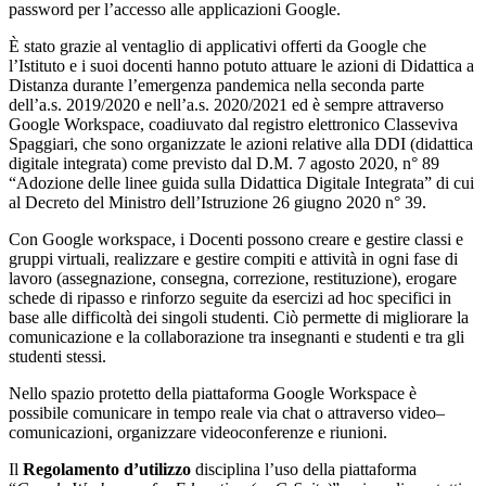
password per l’accesso alle applicazioni Google.
È stato grazie al ventaglio di applicativi offerti da Google che
l’Istituto e i suoi docenti hanno potuto attuare le azioni di Didattica a
Distanza durante l’emergenza pandemica nella seconda parte
dell’a.s. 2019/2020 e nell’a.s. 2020/2021 ed è sempre attraverso
Google Workspace, coadiuvato dal registro elettronico Classeviva
Spaggiari, che sono organizzate le azioni relative alla DDI (didattica
digitale integrata) come previsto dal D.M. 7 agosto 2020, n° 89
“Adozione delle linee guida sulla Didattica Digitale Integrata” di cui
al Decreto del Ministro dell’Istruzione 26 giugno 2020 n° 39.
Con Google workspace, i Docenti possono creare e gestire classi e
gruppi virtuali, realizzare e gestire compiti e attività in ogni fase di
lavoro (assegnazione, consegna, correzione, restituzione), erogare
schede di ripasso e rinforzo seguite da esercizi ad hoc specifici in
base alle difficoltà dei singoli studenti. Ciò permette di migliorare la
comunicazione e la collaborazione tra insegnanti e studenti e tra gli
studenti stessi.
Nello spazio protetto della piattaforma Google Workspace è
possibile comunicare in tempo reale via chat o attraverso video–
comunicazioni, organizzare videoconferenze e riunioni.
Il
Regolamento d’utilizzo
disciplina l’uso della piattaforma