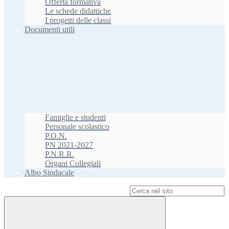
Offerta formativa
Le schede didattiche
I progetti delle classi
Documenti utili
Famiglie e studenti
Personale scolastico
P.O.N.
PN 2021-2027
P.N.R.R.
Organi Collegiali
Albo Sindacale
Campo di ricerca per le pagine del sito