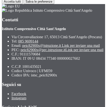
Accetta tutti
Salva le preferenze
Istituto Comprensivo Città Sant'Angelo
Contatti
Istituto Comprensivo Città Sant'Angelo
Via Circonvallazione 17, 65013 Città Sant'Angelo (Pescara)
Tel:
085 9699144
Email:
peic82900x@istruzione.it
Link per inviare una mail
PEC:
peic82900x@pec.istruzione.it
Link per inviare una mail
C.F.: 91111570684
IBAN: IT 09 U 08434 77340 000000027602
C.C.P. 1001435021
Codice Univoco | UFMI59
Codice IPA: istsc_peic82900x
Seguici su
Facebook
Instagram