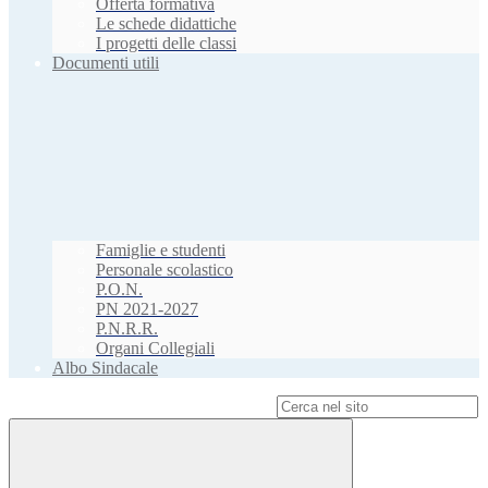
Offerta formativa
Le schede didattiche
I progetti delle classi
Documenti utili
Famiglie e studenti
Personale scolastico
P.O.N.
PN 2021-2027
P.N.R.R.
Organi Collegiali
Albo Sindacale
Campo di ricerca per le pagine del sito