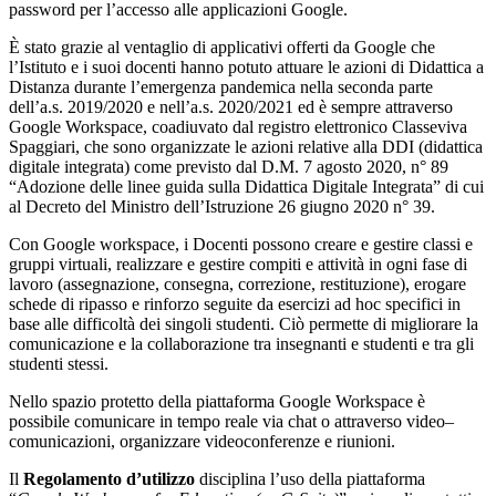
password per l’accesso alle applicazioni Google.
È stato grazie al ventaglio di applicativi offerti da Google che
l’Istituto e i suoi docenti hanno potuto attuare le azioni di Didattica a
Distanza durante l’emergenza pandemica nella seconda parte
dell’a.s. 2019/2020 e nell’a.s. 2020/2021 ed è sempre attraverso
Google Workspace, coadiuvato dal registro elettronico Classeviva
Spaggiari, che sono organizzate le azioni relative alla DDI (didattica
digitale integrata) come previsto dal D.M. 7 agosto 2020, n° 89
“Adozione delle linee guida sulla Didattica Digitale Integrata” di cui
al Decreto del Ministro dell’Istruzione 26 giugno 2020 n° 39.
Con Google workspace, i Docenti possono creare e gestire classi e
gruppi virtuali, realizzare e gestire compiti e attività in ogni fase di
lavoro (assegnazione, consegna, correzione, restituzione), erogare
schede di ripasso e rinforzo seguite da esercizi ad hoc specifici in
base alle difficoltà dei singoli studenti. Ciò permette di migliorare la
comunicazione e la collaborazione tra insegnanti e studenti e tra gli
studenti stessi.
Nello spazio protetto della piattaforma Google Workspace è
possibile comunicare in tempo reale via chat o attraverso video–
comunicazioni, organizzare videoconferenze e riunioni.
Il
Regolamento d’utilizzo
disciplina l’uso della piattaforma